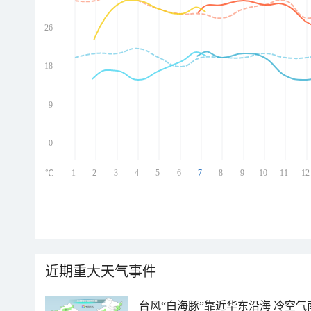
26
ed
ed
ed
18
ed
9
0
1
2
3
4
5
6
7
8
9
10
11
12
℃
近期重大天气事件
台风“白海豚”靠近华东沿海 冷空