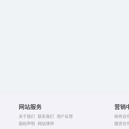
网站服务
营销
关于我们
联系我们
用户反馈
商务合
版权声明
网站律师
媒资合