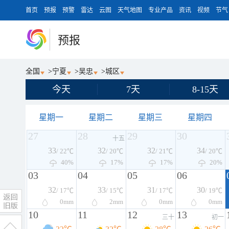
首页
预报
预警
雷达
云图
天气地图
专业产品
资讯
视频
节气
预报
全国
>
宁夏
>
吴忠
>
城区
今天
7天
8-15天
星期一
星期二
星期三
星期四
27
28
29
30
十五
33
32
32
34
/ 22℃
/ 20℃
/ 21℃
/ 20℃
40%
17%
17%
20%
03
04
05
06
32
33
31
30
/ 17℃
/ 15℃
/ 17℃
/ 19℃
0
mm
2
mm
0
mm
0
mm
10
11
12
13
三十
初一