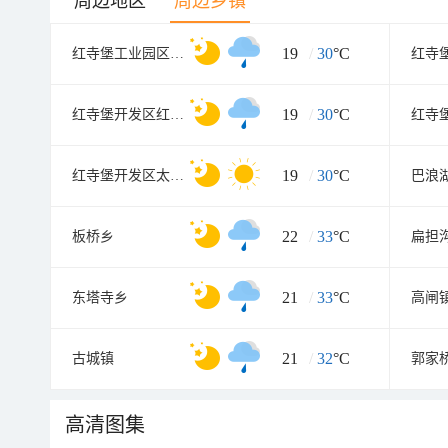
周边地区
周边乡镇
19
/
30
°C
红寺堡工业园区管委会
19
/
30
°C
红寺堡开发区红寺堡镇
19
/
30
°C
红寺堡开发区太阳山镇
巴浪
22
/
33
°C
板桥乡
扁担
21
/
33
°C
东塔寺乡
高闸
21
/
32
°C
古城镇
郭家
高清图集