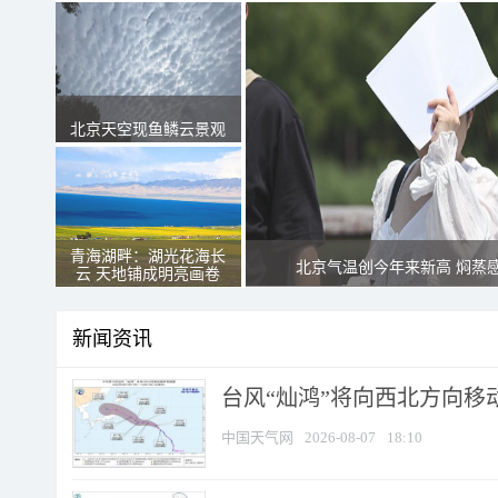
北京天空现鱼鳞云景观
青海湖畔：湖光花海长
北京气温创今年来新高 焖蒸
云 天地铺成明亮画卷
新闻资讯
台风“灿鸿”将向西北方向移
中国天气网
2026-08-07
18:10