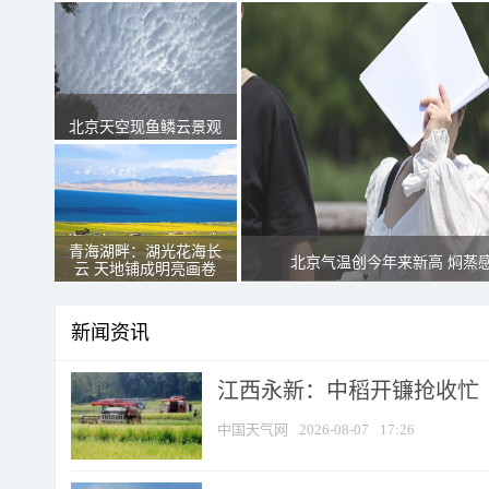
北京天空现鱼鳞云景观
青海湖畔：湖光花海长
北京气温创今年来新高 焖蒸
云 天地铺成明亮画卷
新闻资讯
江西永新：中稻开镰抢收忙
中国天气网
2026-08-07
17:26