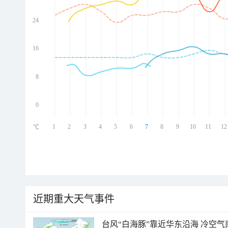
24
ed
ed
ed
16
ed
8
0
1
2
3
4
5
6
7
8
9
10
11
12
℃
近期重大天气事件
台风“白海豚”靠近华东沿海 冷空