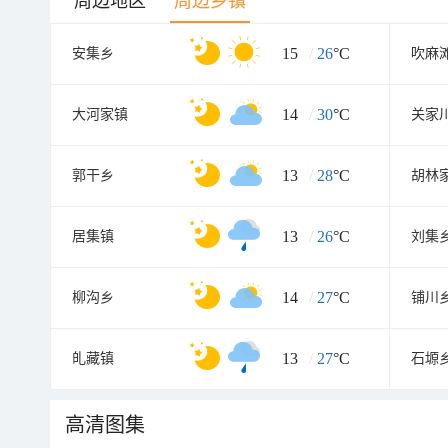
周边地区
周边乡镇
15
/
26
°C
安集乡
吹麻
14
/
30
°C
大河家镇
关家
13
/
28
°C
郭干乡
胡林
13
/
26
°C
居集镇
刘集
14
/
27
°C
柳沟乡
铺川
13
/
27
°C
癿藏镇
石塬
高清图集