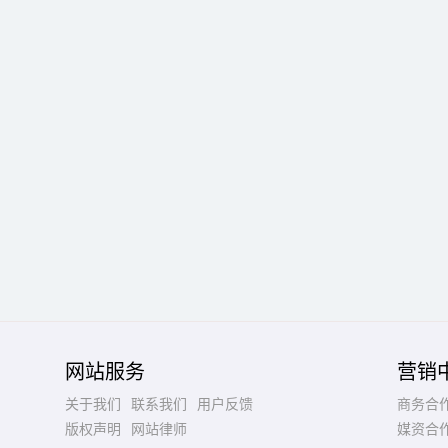
网站服务
营销
关于我们
联系我们
用户反馈
商务合
版权声明
网站律师
媒资合