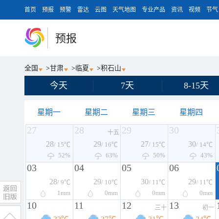
首页
预报
预警
雷达
云图
天气地图
专业产品
资讯
视频
节气
预报
全国
>
甘肃
>
临夏
>
积石山
今天
7天
8-15天
星期一
星期二
星期三
星期四
27
28
29
30
十五
28
29
27
30
/ 15℃
/ 16℃
/ 15℃
/ 14℃
52%
63%
50%
43%
03
04
05
06
28
29
30
29
/ 9℃
/ 10℃
/ 11℃
/ 11℃
1
mm
0
mm
0
mm
0
mm
10
11
12
13
三十
初一