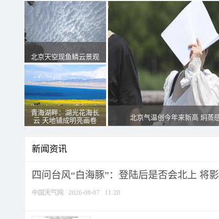
北京天空现鱼鳞云景观
青海湖畔：湖光花海长
北京气温创今年来新高 焖蒸
云 天地铺成明亮画卷
新闻资讯
四问台风“白海豚”：登陆后是否会北上 将影响
中国天气网
2026-08-07
11:20