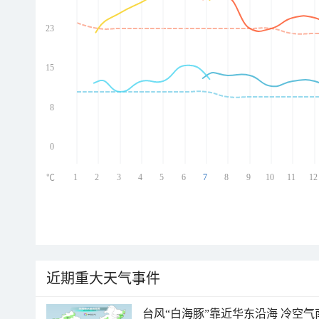
23
ed
ed
ed
15
ed
8
0
1
2
3
4
5
6
7
8
9
10
11
12
℃
近期重大天气事件
台风“白海豚”靠近华东沿海 冷空