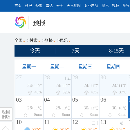
首页
预报
预警
雷达
云图
天气地图
专业产品
资讯
视频
节气
预报
全国
>
甘肃
>
张掖
>
民乐
今天
7天
8-15天
星期一
星期二
星期三
星期四
27
28
29
30
十五
24
24
24
24
/ 11℃
/ 11℃
/ 11℃
/ 11℃
40%
52%
47%
37%
03
04
05
06
26
28
30
30
/ 11℃
/ 13℃
/ 13℃
/ 16℃
0
mm
0
mm
0
mm
0
mm
10
11
12
13
三十
初一