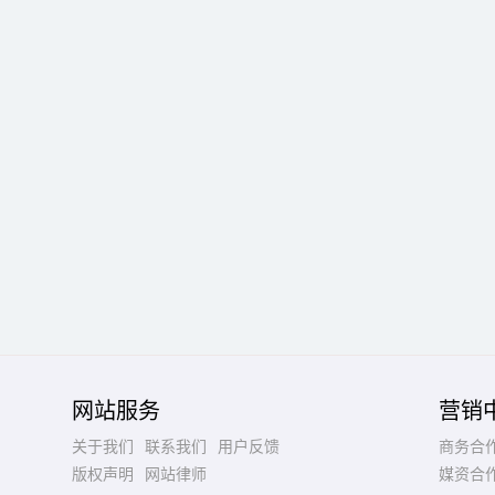
网站服务
营销
关于我们
联系我们
用户反馈
商务合
版权声明
网站律师
媒资合