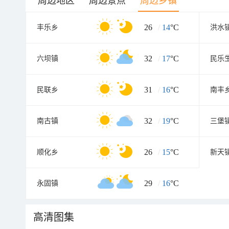
周边地区
周边景点
周边乡镇
26
/
14
°C
丰乐乡
洪水
32
/
17
°C
六坝镇
民乐
31
/
16
°C
民联乡
南丰
32
/
19
°C
南古镇
三堡
26
/
15
°C
顺化乡
新天
29
/
16
°C
永固镇
高清图集