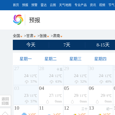
首页
预报
预警
雷达
云图
天气地图
专业产品
资讯
视频
节气
预报
全国
>
甘肃
>
张掖
>
肃南
今天
7天
8-15天
星期一
星期二
星期三
星期四
27
28
29
30
十五
24
24
24
24
/ 12℃
/ 12℃
/ 12℃
/ 12℃
57%
63%
52%
40%
03
04
05
06
23
27
29
29
/ 11℃
/ 13℃
/ 11℃
/ 9℃
57%
0
mm
0
mm
0
mm
10
11
12
13
三十
初一