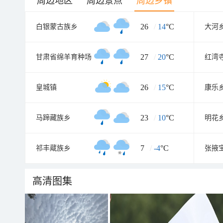
周边地区
周边景点
周边乡镇
26
/
14
°C
白银蒙古族乡
大河
27
/
20
°C
甘肃省绵羊育种场
红湾
26
/
15
°C
皇城镇
康乐
23
/
10
°C
马蹄藏族乡
明花
7
/
-4
°C
祁丰蔵族乡
张掖
高清图集