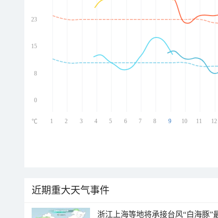
23
ed
ed
ed
15
ed
8
0
1
2
3
4
5
6
7
8
9
10
11
12
℃
近期重大天气事件
浙江上海等地将承接台风“白海豚”