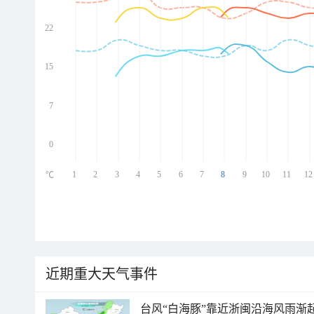
22
ed
ed
ed
15
ed
7
0
1
2
3
4
5
6
7
8
9
10
11
12
℃
近期重大天气事件
台风“白海豚”靠近浙闽沿海风雨渐