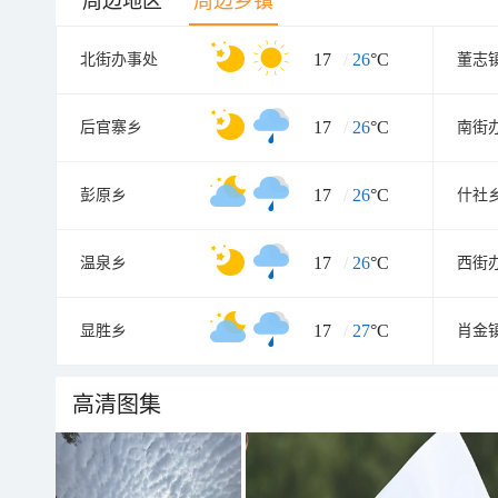
周边地区
周边乡镇
17
/
26
°C
北街办事处
董志
17
/
26
°C
后官寨乡
南街
17
/
26
°C
彭原乡
什社
17
/
26
°C
温泉乡
西街
17
/
27
°C
显胜乡
肖金
高清图集