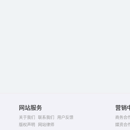
网站服务
营销
关于我们
联系我们
用户反馈
商务合
版权声明
网站律师
媒资合