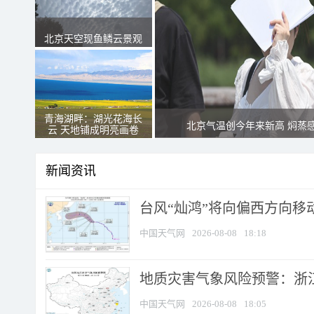
北京天空现鱼鳞云景观
青海湖畔：湖光花海长
北京气温创今年来新高 焖蒸
云 天地铺成明亮画卷
新闻资讯
台风“灿鸿”将向偏西方向移
中国天气网
2026-08-08
18:18
地质灾害气象风险预警：浙
中国天气网
2026-08-08
18:05