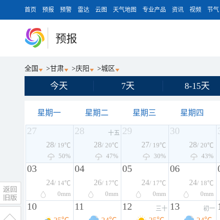
首页
预报
预警
雷达
云图
天气地图
专业产品
资讯
视频
节气
预报
全国
>
甘肃
>
庆阳
>
城区
今天
7天
8-15天
星期一
星期二
星期三
星期四
27
28
29
30
十五
28
28
27
28
/ 19℃
/ 20℃
/ 19℃
/ 20℃
50%
47%
30%
43%
03
04
05
06
24
26
24
24
/ 14℃
/ 17℃
/ 17℃
/ 18℃
0
mm
0
mm
0
mm
0
mm
10
11
12
13
三十
初一