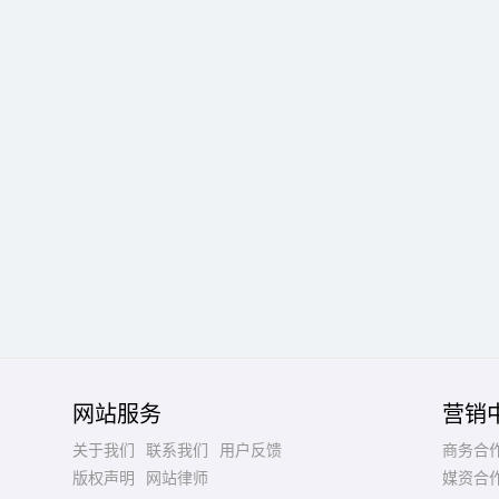
网站服务
营销
关于我们
联系我们
用户反馈
商务合
版权声明
网站律师
媒资合