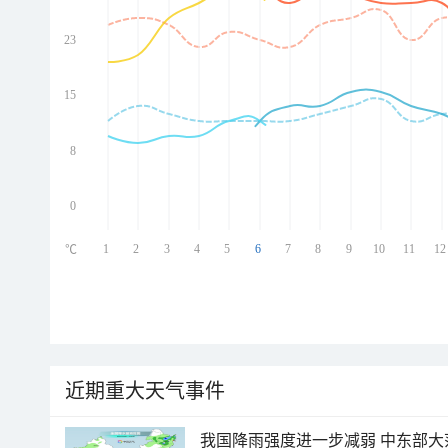
23
ed
ed
ed
15
ed
8
0
1
2
3
4
5
6
7
8
9
10
11
12
℃
近期重大天气事件
我国降雨强度进一步减弱 中东部大