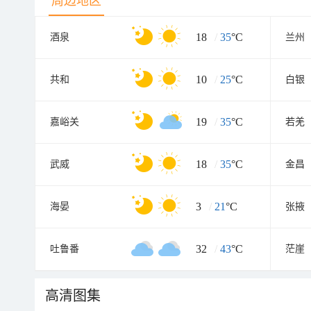
周边地区
18
/
35
°C
酒泉
兰州
10
/
25
°C
共和
白银
19
/
35
°C
嘉峪关
若羌
18
/
35
°C
武威
金昌
3
/
21
°C
海晏
张掖
32
/
43
°C
吐鲁番
茫崖
高清图集