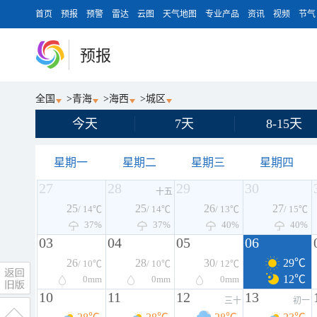
首页
预报
预警
雷达
云图
天气地图
专业产品
资讯
视频
节气
预报
全国
>
青海
>
海西
>
城区
今天
7天
8-15天
星期一
星期二
星期三
星期四
27
28
29
30
十五
25
25
26
27
/ 14℃
/ 14℃
/ 13℃
/ 15℃
37%
37%
40%
40%
03
04
05
06
26
28
30
29℃
/ 10℃
/ 10℃
/ 12℃
12℃
0
mm
0
mm
0
mm
10
11
12
13
三十
初一