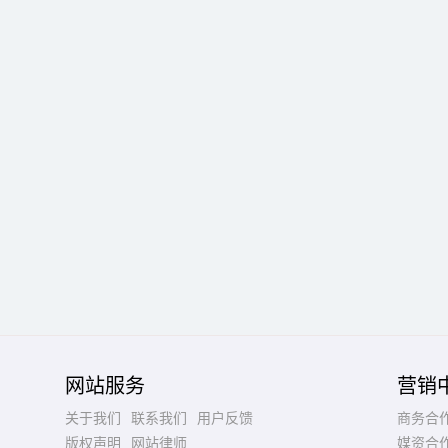
网站服务
营销
关于我们
联系我们
用户反馈
商务合
版权声明
网站律师
媒资合