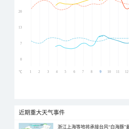
20
ed
ed
ed
13
ed
7
0
1
2
3
4
5
6
7
8
9
10
11
12
℃
近期重大天气事件
浙江上海等地将承接台风“白海豚”