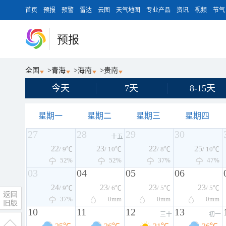
首页
预报
预警
雷达
云图
天气地图
专业产品
资讯
视频
节气
预报
全国
>
青海
>
海南
>
贵南
今天
7天
8-15天
星期一
星期二
星期三
星期四
27
28
29
30
十五
22
23
22
25
/ 9℃
/ 10℃
/ 8℃
/ 10℃
52%
52%
37%
47%
03
04
05
06
24
23
23
23
/ 9℃
/ 6℃
/ 5℃
/ 5℃
37%
0
mm
0
mm
0
mm
10
11
12
13
三十
初一