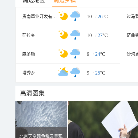
周边地区
周边乡镇
10
/
26
°C
贵南草业开发有限责任公司
过马
10
/
27
°C
茫拉乡
茫曲
9
/
24
°C
森多镇
沙沟
9
/
25
°C
塔秀乡
高清图集
北京天空现鱼鳞云景观