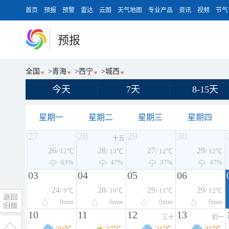
首页
预报
预警
雷达
云图
天气地图
专业产品
资讯
视频
节气
预报
全国
>
青海
>
西宁
>
城西
今天
7天
8-15天
星期一
星期二
星期三
星期四
27
28
29
30
十五
26
28
27
29
/ 12℃
/ 13℃
/ 12℃
/ 12℃
63%
47%
37%
47%
03
04
05
06
24
28
29
29
/ 9℃
/ 10℃
/ 11℃
/ 12℃
0
mm
0
mm
0
mm
0
mm
10
11
12
13
三十
初一