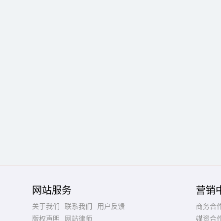
网站服务
营销
关于我们
联系我们
用户反馈
商务合
版权声明
网站律师
媒资合