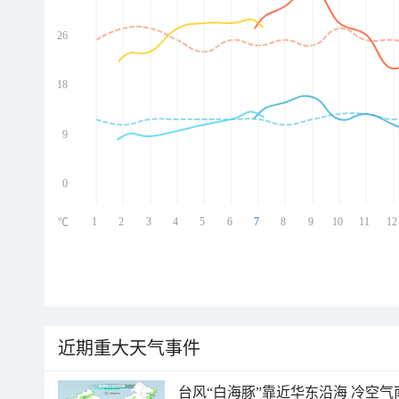
26
ed
ed
ed
18
ed
9
0
1
2
3
4
5
6
7
8
9
10
11
12
℃
近期重大天气事件
台风“白海豚”靠近华东沿海 冷空