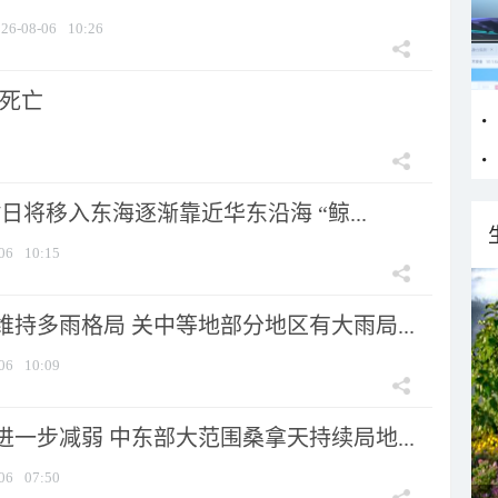
26-08-06
10:26
人死亡
7日将移入东海逐渐靠近华东沿海 “鲸...
06
10:15
持多雨格局 关中等地部分地区有大雨局...
06
10:09
一步减弱 中东部大范围桑拿天持续局地...
06
07:50