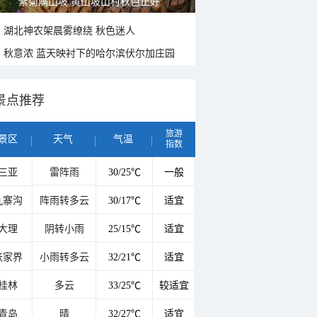
紫菊满山坡 黄山坡山村秋色正好
湖北神农架晨雾缭绕 秋色迷人
秋意浓 蓝天映衬下的哈尔滨伏尔加庄园
景点推荐
旅游
景区
天气
气温
指数
三亚
雷阵雨
30/25℃
一般
九寨沟
阵雨转多云
30/17℃
适宜
大理
阴转小雨
25/15℃
适宜
张家界
小雨转多云
32/21℃
适宜
桂林
多云
33/25℃
较适宜
青岛
晴
32/27℃
适宜