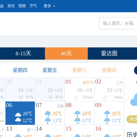
品
资讯
视频
节气
更多
8-15天
40天
雷达图
星期四
星期五
星期六
星期日
30
31
01
02
建军节
二十
24
22
20
23
3℃
/ 13℃
/ 13℃
/ 13℃
/ 12℃
0%
87%
87%
15
mm
3
mm
06
07
08
09
立秋
28℃
26℃
24℃
26℃
2℃
末伏
12℃
13℃
12℃
12℃
mm
13
14
15
16
三十
初一
历