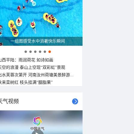
一组图感受水中消暑快乐瞬间
山西平陆：雨润荷花 如诗如画
天空的浪漫 泰山上空现“双彩虹”景观
出水芙蓉次第开 河南汝州荷塘美景醉游...
秋来栾树红 枝头挂满“胭脂果”
天气视频