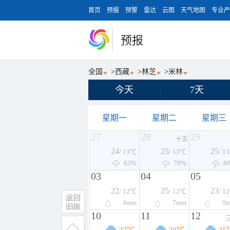
首页
预报
预警
雷达
云图
天气地图
专业产
预报
全国
>
西藏
>
林芝
>
米林
今天
7天
星期一
星期二
星期三
27
28
29
十五
24
25
25
/ 13℃
/ 13℃
/ 1
63%
70%
8
03
04
05
22
25
23
/ 12℃
/ 12℃
/ 1
4
mm
7
mm
0
10
11
12