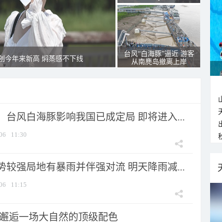
台风“白海豚”逼近 游客
创今年来新高 焖蒸感不下线
从南麂岛撤离上岸
台风白海豚影响我国已成定局 即将进入...
06
11:30
较强局地有暴雨并伴强对流 明天降雨减...
06
11:15
 邂逅一场大自然的顶级配色