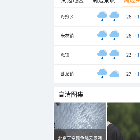
周边地区
周边景点
周边
26
/
1
丹娘乡
26
/
1
米林镇
22
/
1
派镇
27
/
1
卧龙镇
高清图集
北京天空现鱼鳞云景观