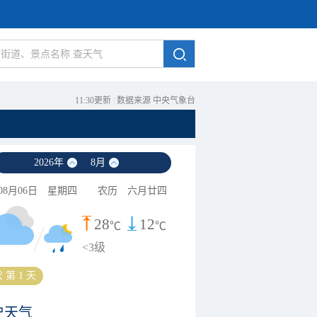
11:30更新
|
数据来源 中央气象台
2026
年
8
月
08月06日
星期四
农历
六月廿四
28
12
℃
℃
<3级
 第 1 天
史天气