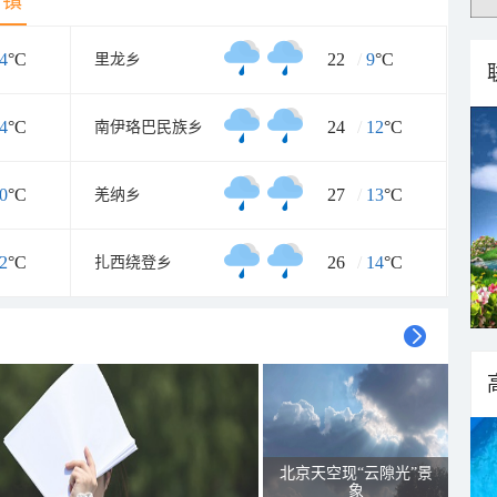
乡镇
4
°C
22
/
9
°C
里龙乡
4
°C
24
/
12
°C
南伊珞巴民族乡
0
°C
27
/
13
°C
羌纳乡
2
°C
26
/
14
°C
扎西绕登乡
北京天空现“云隙光”景
象