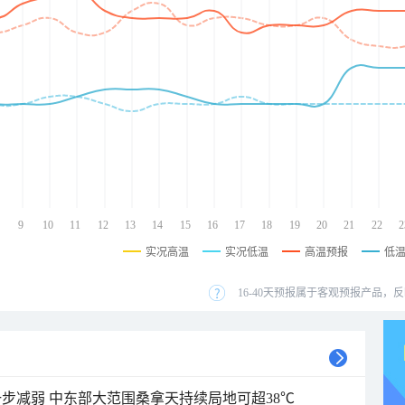
9
10
11
12
13
14
15
16
17
18
19
20
21
22
2
实况高温
实况低温
高温预报
低
16-40天预报属于客观预报产品，反
步减弱 中东部大范围桑拿天持续局地可超38℃