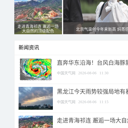
走进青海祁连 邂逅一场
北京气温创今年来新高 焖蒸
大自然的顶级配色
新闻资讯
直奔华东沿海！台风白海豚影
中国天气网
2026-08-06
11:30
黑龙江今天雨势较强局地有暴
中国天气网
2026-08-06
11:15
走进青海祁连 邂逅一场大