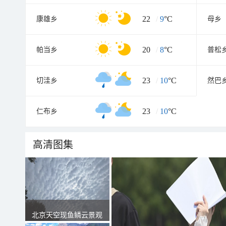
22
/
9
°C
康雄乡
母乡
20
/
8
°C
帕当乡
普松
23
/
10
°C
切洼乡
然巴
23
/
10
°C
仁布乡
高清图集
北京天空现鱼鳞云景观