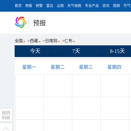
首页
预报
预警
雷达
云图
天气地图
专业产品
资讯
视频
节气
预报
全国
>
西藏
>
日喀则
>
仁布
今天
7天
8-15天
星期一
星期二
星期三
星期四