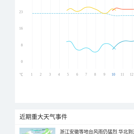
23
ed
ed
ed
16
ed
8
0
1
2
3
4
5
6
7
8
9
10
11
12
℃
近期重大天气事件
浙江安徽等地台风雨仍猛烈 华北到