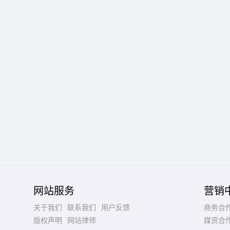
网站服务
营销
关于我们
联系我们
用户反馈
商务合
版权声明
网站律师
媒资合