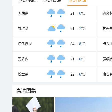
周边地区
周边景点
周边乡镇
21
/
6
°C
阿朗乡
边交
21
/
7
°C
春堆乡
甘丹
24
/
8
°C
江热夏乡
卡孜
21
/
6
°C
旁多乡
强嘎
22
/
6
°C
松盘乡
唐古
高清图集