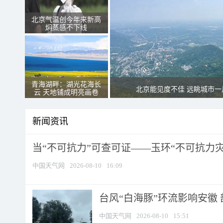
北京气温创今年来新高
焖蒸感不下线
青海湖畔：湖光花海长
北京能见度不佳 远眺城市一
云 天地铺成明亮画卷
新闻资讯
当“不可抗力”可查可证——玉环“不可抗力灾害
中国天气网
2026-08-10
16:09
台风“白海豚”环流影响安徽 
中国天气网
2026-08-10
15:51