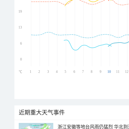
19
ed
ed
ed
13
ed
6
0
1
2
3
4
5
6
7
8
9
10
11
12
℃
近期重大天气事件
浙江安徽等地台风雨仍猛烈 华北到