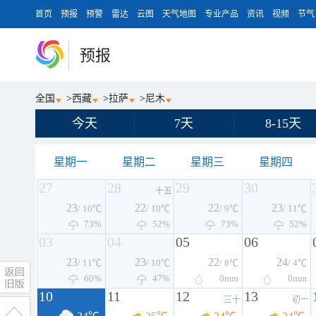
首页
预报
预警
雷达
云图
天气地图
专业产品
资讯
视频
节气
预报
全国
>
西藏
>
拉萨
>
尼木
今天
7天
8-15天
星期一
星期二
星期三
星期四
27
28
29
30
十五
23
22
22
23
/ 10℃
/ 10℃
/ 9℃
/ 11℃
73%
52%
73%
52%
03
04
05
06
23
23
22
24
/ 11℃
/ 10℃
/ 8℃
/ 4℃
60%
47%
0
mm
0
mm
10
11
12
13
三十
初一