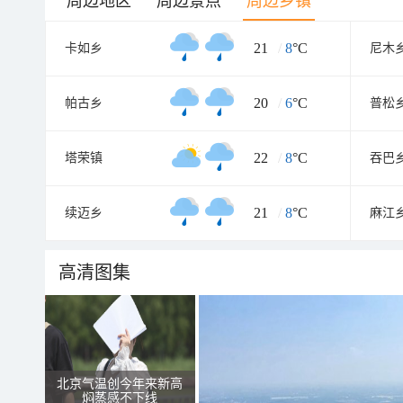
周边地区
周边景点
周边乡镇
21
/
8
°C
卡如乡
尼木
20
/
6
°C
帕古乡
普松
22
/
8
°C
塔荣镇
吞巴
21
/
8
°C
续迈乡
麻江
高清图集
北京气温创今年来新高
焖蒸感不下线