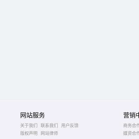
网站服务
营销
关于我们
联系我们
用户反馈
商务合
版权声明
网站律师
媒资合