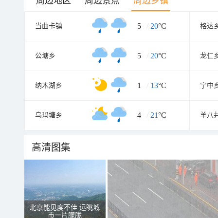
周边地区
周边景点
周边乡镇
5
/
20
°C
当曲卡镇
格达
5
/
20
°C
公塘乡
龙仁
1
/
13
°C
纳木湖乡
宁中
4
/
21
°C
乌玛塘乡
羊八
高清图集
北京能见度不佳 远眺城
市一片朦胧