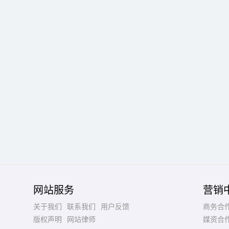
网站服务
营销
关于我们
联系我们
用户反馈
商务合
版权声明
网站律师
媒资合