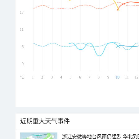
17
ed
ed
ed
11
ed
6
0
1
2
3
4
5
6
7
8
9
10
11
12
℃
近期重大天气事件
浙江安徽等地台风雨仍猛烈 华北到