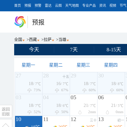
首页
预报
预警
雷达
云图
天气地图
专业产品
资讯
视频
节气
预报
全国
>
西藏
>
拉萨
>
当雄
今天
7天
8-15天
星期一
星期二
星期三
星期四
27
28
29
30
十五
18
16
18
18
/ 7℃
/ 7℃
/ 7℃
/ 8℃
73%
67%
60%
60%
03
04
05
06
18
18
21
21
/ 7℃
/ 6℃
/ 7℃
/ 5℃
52%
50%
2
mm
0
mm
10
11
12
13
三十
初一