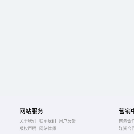
网站服务
营销
关于我们
联系我们
用户反馈
商务合
版权声明
网站律师
媒资合