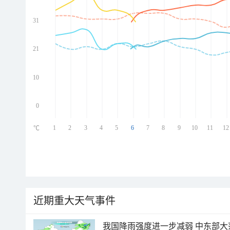
31
ed
ed
ed
21
ed
10
0
1
2
3
4
5
6
7
8
9
10
11
12
℃
近期重大天气事件
我国降雨强度进一步减弱 中东部大