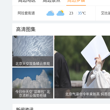
周边地区
周边景点
周边乡镇
23
/
35
°C
阿拉套街道
艾比
高清图集
北京天空现鱼鳞云景观
今日份天空“显眼包” 北
北京气温创今年来新高 焖蒸
京浓积云强势抢镜