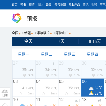
首页
预报
预警
雷达
云图
天气地图
专业产品
资讯
视频
节气
预报
全国
>
新疆
>
博尔塔拉
>
阿拉山口
今天
7天
8-15天
星期一
星期二
星期三
星期四
27
28
29
30
十五
35
34
33
32
/ 24℃
/ 22℃
/ 22℃
/ 22℃
33%
20%
13%
23%
03
04
05
06
41
35
35
32℃
/ 28℃
/ 21℃
/ 23℃
22℃
0
mm
2
mm
0
mm
10
11
12
13
三十
初一