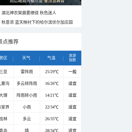
雨后峨眉沟壑尽显 金顶显真容
湖北神农架晨雾缭绕 秋色迷人
秋意浓 蓝天映衬下的哈尔滨伏尔加庄园
景点推荐
旅游
景区
天气
气温
指数
三亚
雷阵雨
25/29℃
一般
九寨沟
多云转阵雨
16/26℃
适宜
大理
阵雨转小雨
14/21℃
适宜
张家界
小雨
22/34℃
适宜
桂林
多云
26/35℃
适宜
青岛
晴
28/34℃
适宜