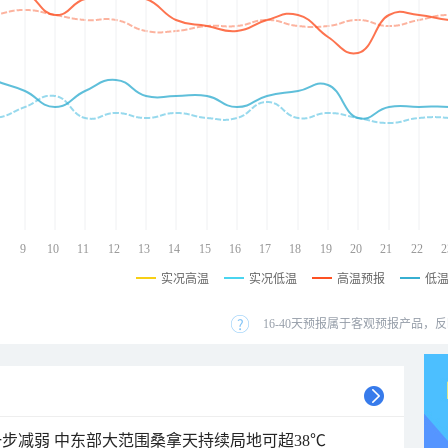
9
10
11
12
13
14
15
16
17
18
19
20
21
22
2
实况高温
实况低温
高温预报
低
16-40天预报属于客观预报产品，反
步减弱 中东部大范围桑拿天持续局地可超38℃