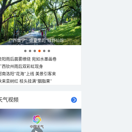
广西南宁：盛夏里的“绿野仙踪”
贵阳雨后晨雾缭绕 宛如水墨画卷
广西钦州雨后双彩虹现身
河南洛阳“花海”上线 美景引客来
秋来栾树红 枝头挂满“胭脂果”
天气视频