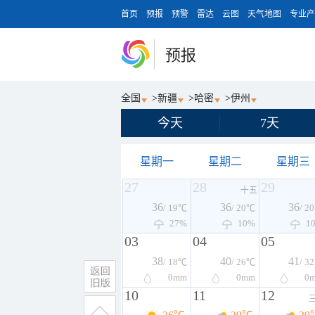
首页
预报
预警
雷达
云图
天气地图
专业产
预报
全国
>
新疆
>
哈密
>
伊州
今天
7天
星期一
星期二
星期三
27
28
29
十五
36
36
36
/ 19℃
/ 20℃
/ 2
27%
10%
1
03
04
05
38
40
41
/ 18℃
/ 26℃
/ 3
0
mm
0
mm
0
10
11
12