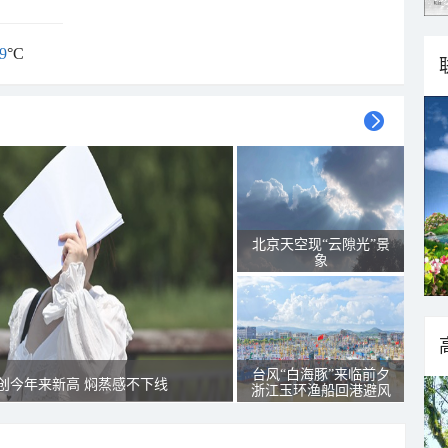
9
°C
北京天空现“云隙光”景
象
台风“白海豚”来临前夕
创今年来新高 焖蒸感不下线
浙江玉环渔船回港避风