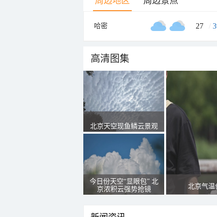
周边地区
周边景点
27
/
3
哈密
高清图集
北京天空现鱼鳞云景观
今日份天空“显眼包” 北
北京气温
京浓积云强势抢镜