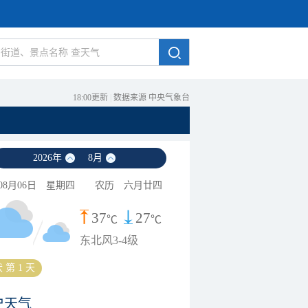
18:00更新
|
数据来源 中央气象台
2026
年
8
月
08月06日
星期四
农历
六月廿四
37
27
℃
℃
东北风3-4级
 第 1 天
史天气