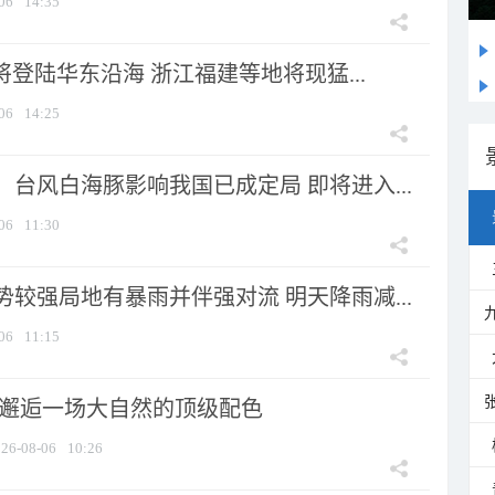
06
14:35
将登陆华东沿海 浙江福建等地将现猛...
06
14:25
台风白海豚影响我国已成定局 即将进入...
06
11:30
较强局地有暴雨并伴强对流 明天降雨减...
06
11:15
 邂逅一场大自然的顶级配色
26-08-06
10:26