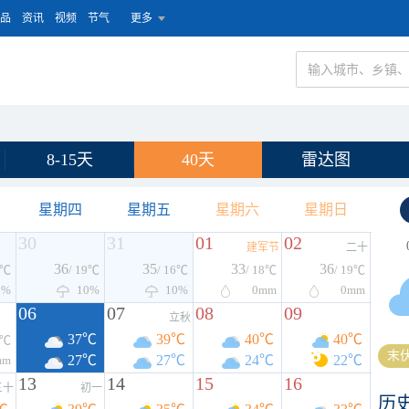
品
资讯
视频
节气
更多
8-15天
40天
雷达图
星期四
星期五
星期六
星期日
30
31
01
02
建军节
二十
36
35
33
36
0℃
/ 19℃
/ 16℃
/ 18℃
/ 19℃
0%
10%
10%
0
mm
0
mm
06
07
08
09
立秋
37℃
39℃
40℃
40℃
2℃
末伏
27℃
27℃
24℃
22℃
mm
13
14
15
16
三十
初一
历