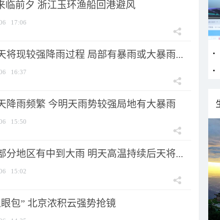
”来临前夕 浙江玉环渔船回港避风
06
17:06
将现较强降雨过程 局部有暴雨或大暴雨...
06
16:37
天降雨频繁 今明天雨势较强局地有大暴雨
06
15:50
分地区有中到大雨 明天高温持续后天将...
06
15:02
显眼包” 北京浓积云强势抢镜