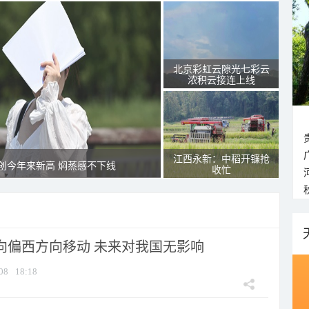
北京彩虹云隙光七彩云
浓积云接连上线
江西永新：中稻开镰抢
创今年来新高 焖蒸感不下线
收忙
将向偏西方向移动 未来对我国无影响
08
18:18