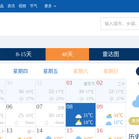
品
资讯
视频
节气
更多
8-15天
40天
雷达图
星期四
星期五
星期六
星期日
30
31
01
02
建军节
二十
30
32
30
32
8℃
/ 16℃
/ 17℃
/ 17℃
/ 17℃
7%
27%
23%
23%
27%
06
07
08
09
立秋
25
30
31℃
34℃
9℃
/ 16℃
/ 18℃
末伏
18℃
18℃
mm
0
mm
0
mm
13
14
15
16
三十
初一
历