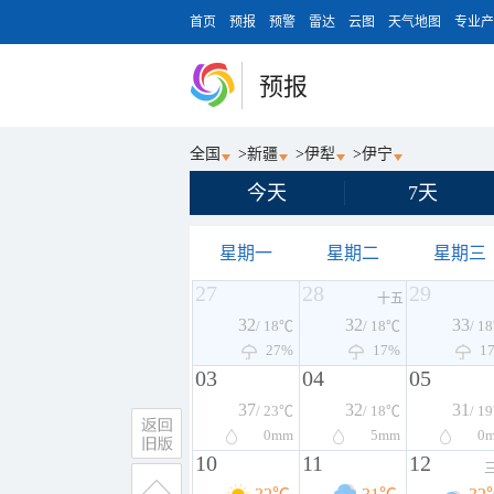
首页
预报
预警
雷达
云图
天气地图
专业产
预报
全国
>
新疆
>
伊犁
>
伊宁
今天
7天
星期一
星期二
星期三
27
28
29
十五
32
32
33
/ 18℃
/ 18℃
/ 1
27%
17%
1
03
04
05
37
32
31
/ 23℃
/ 18℃
/ 1
0
mm
5
mm
0
10
11
12