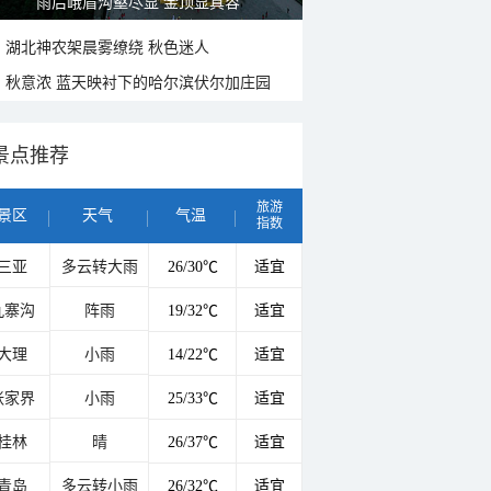
雨后峨眉沟壑尽显 金顶显真容
湖北神农架晨雾缭绕 秋色迷人
秋意浓 蓝天映衬下的哈尔滨伏尔加庄园
景点推荐
旅游
景区
天气
气温
指数
三亚
多云转大雨
26/30℃
适宜
九寨沟
阵雨
19/32℃
适宜
大理
小雨
14/22℃
适宜
张家界
小雨
25/33℃
适宜
桂林
晴
26/37℃
适宜
青岛
多云转小雨
26/32℃
适宜