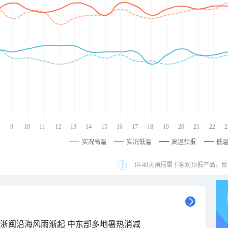
9
10
11
12
13
14
15
16
17
18
19
20
21
22
2
实况高温
实况低温
高温预报
低
16-40天预报属于客观预报产品，反
近浙闽沿海风雨渐起 中东部多地暑热消减