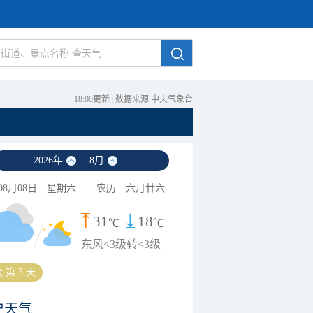
18:00更新
|
数据来源 中央气象台
2026
年
8
月
08月08日
星期六
农历
六月廿六
31
18
℃
℃
东风<3级转<3级
 第 3 天
史天气