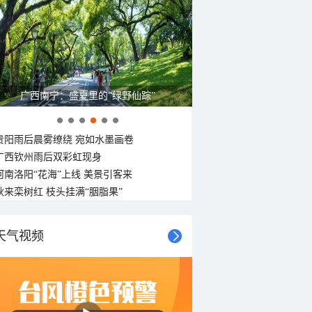
广西南宁：盛夏里的“绿野仙踪”
贵阳雨后晨雾缭绕 宛如水墨画卷
广西钦州雨后双彩虹现身
河南洛阳“花海”上线 美景引客来
秋来栾树红 枝头挂满“胭脂果”
天气视频