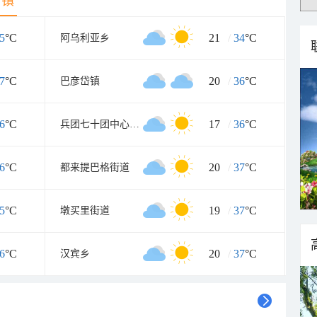
乡镇
5
°C
21
/
34
°C
阿乌利亚乡
7
°C
20
/
36
°C
巴彦岱镇
6
°C
17
/
36
°C
兵团七十团中心团场
6
°C
20
/
37
°C
都来提巴格街道
5
°C
19
/
37
°C
墩买里街道
6
°C
20
/
37
°C
汉宾乡