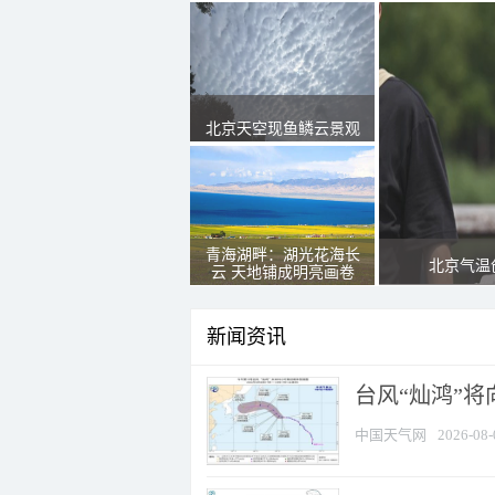
北京天空现鱼鳞云景观
青海湖畔：湖光花海长
北京气温
云 天地铺成明亮画卷
新闻资讯
台风“灿鸿”
中国天气网
2026-08-