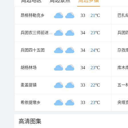
周边地区
周边景点
周边乡镇
33
/
21
°C
昂格特勒克乡
巴扎
34
/
23
°C
兵团农三师前进水库管理处
兵团
34
/
24
°C
兵团四十五团
尕孜
34
/
23
°C
胡杨林场
库木
33
/
22
°C
麦盖提镇
五一
33
/
23
°C
希依提墩乡
央塔
高清图集