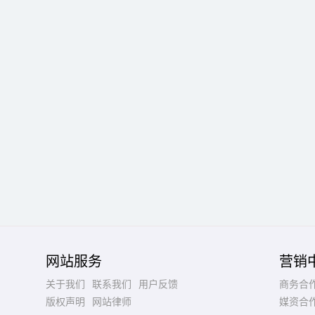
网站服务
营销
关于我们
联系我们
用户反馈
商务合
版权声明
网站律师
媒资合