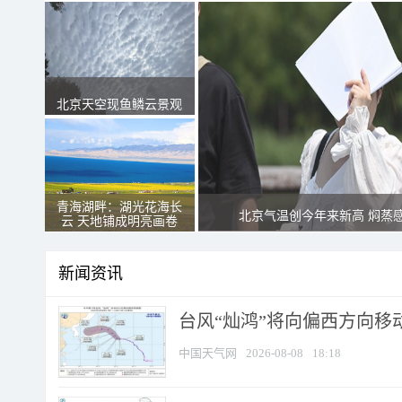
北京天空现鱼鳞云景观
青海湖畔：湖光花海长
北京气温创今年来新高 焖蒸
云 天地铺成明亮画卷
新闻资讯
台风“灿鸿”将向偏西方向移
中国天气网
2026-08-08
18:18