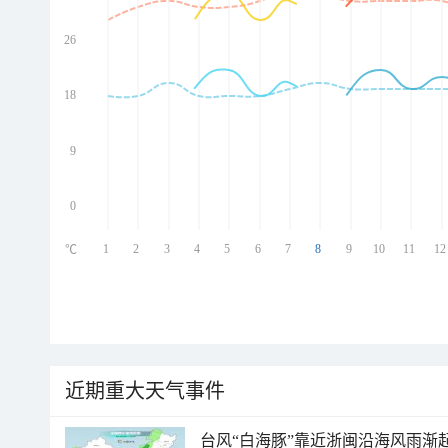
26
ed
ed
ed
18
ed
9
0
1
2
3
4
5
6
7
8
9
10
11
12
℃
近期重大天气事件
台风“白海豚”靠近浙闽沿海风雨渐