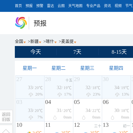
首页
预报
预警
雷达
云图
天气地图
专业产品
资讯
视频
节气
预报
全国
>
新疆
>
喀什
>
麦盖提
今天
7天
8-15天
星期一
星期二
星期三
星期四
27
28
29
30
十五
33
32
32
34
/ 20℃
/ 19℃
/ 18℃
/ 19℃
20%
17%
23%
13%
03
04
05
06
33
31
34
30
/ 20℃
/ 20℃
/ 22℃
/ 18℃
7%
0
mm
0
mm
0
mm
10
11
12
13
三十
初一