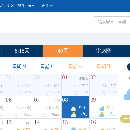
品
资讯
视频
节气
更多
8-15天
40天
雷达图
星期四
星期五
星期六
星期日
30
31
01
02
建军节
二十
32
31
31
29
7℃
/ 18℃
/ 16℃
/ 17℃
/ 17℃
7%
20%
23%
3%
17%
06
07
08
09
立秋
32
30
33℃
34℃
1℃
/ 23℃
/ 24℃
17℃
17℃
mm
0
mm
0
mm
末伏
13
14
15
16
三十
初一