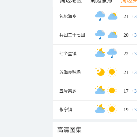
周边地区
周边景点
周边
21
/
3
包尔海乡
20
/
3
兵团二十七团
22
/
3
七个星镇
21
/
3
苏海良种场
17
/
3
五号渠乡
19
/
3
永宁镇
高清图集