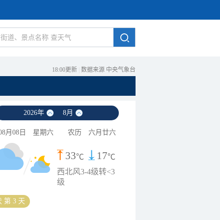
18:00更新
|
数据来源 中央气象台
2026
年
8
月
08月08日
星期六
农历
六月廿六
33
17
℃
℃
西北风3-4级转<3
级
 第 3 天