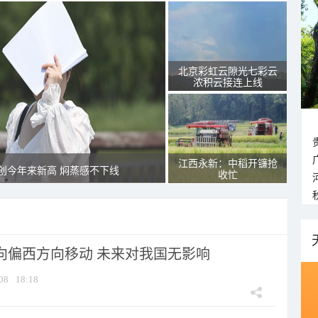
北京彩虹云隙光七彩云
浓积云接连上线
江西永新：中稻开镰抢
创今年来新高 焖蒸感不下线
收忙
将向偏西方向移动 未来对我国无影响
08
18:18