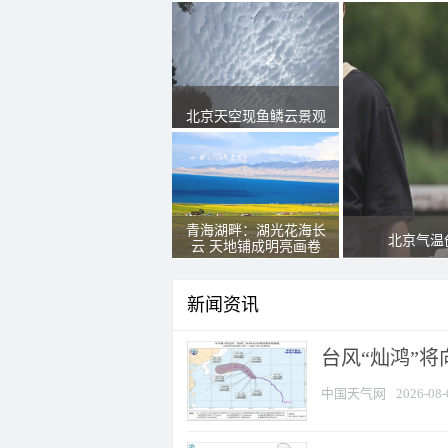
北京天空现鱼鳞云景观
青海湖畔：湖光花海长
北京气温
云 天地铺成明亮画卷
新闻资讯
台风“灿鸿”
中国天气网
2026-08-