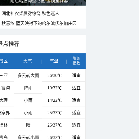
山水扇面：秋红点缀颐和园西堤
湖北神农架晨雾缭绕 秋色迷人
秋意浓 蓝天映衬下的哈尔滨伏尔加庄园
景点推荐
旅游
景区
天气
气温
指数
三亚
多云转大雨
26/30℃
适宜
九寨沟
阵雨
19/32℃
适宜
大理
小雨
14/22℃
适宜
张家界
小雨
25/33℃
适宜
桂林
晴
26/37℃
适宜
青岛
多云转小雨
26/32℃
适宜