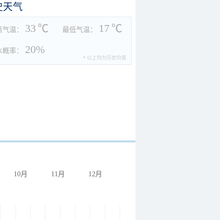
史天气
33
℃
17
℃
高气温：
最低气温：
20%
水概率：
* 以上均为历史均值
10月
11月
12月