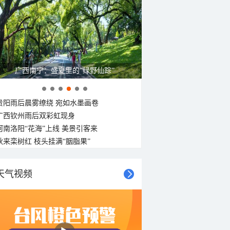
呼伦贝尔草原 藏着最治愈的蓝天白云
贵阳雨后晨雾缭绕 宛如水墨画卷
广西钦州雨后双彩虹现身
河南洛阳“花海”上线 美景引客来
秋来栾树红 枝头挂满“胭脂果”
天气视频