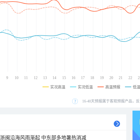
9
10
11
12
13
14
15
16
17
18
19
20
21
22
2
实况高温
实况低温
高温预报
低
16-40天预报属于客观预报产品，反
近浙闽沿海风雨渐起 中东部多地暑热消减