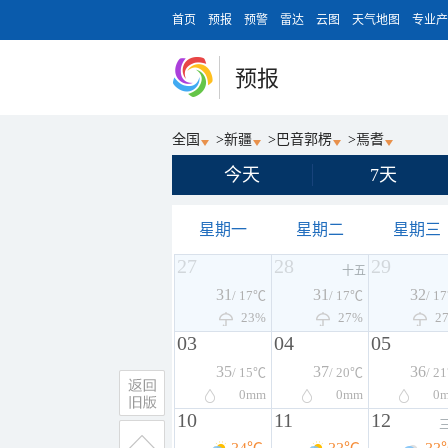
首页
预报
预警
雷达
云图
天气地图
专业产
预报
全国
>
新疆
>
巴音郭楞
>
焉耆
今天
7天
星期一
星期二
星期三
27
28
29
十五
31
31
32
/ 17℃
/ 17℃
/ 1
23%
27%
2
03
04
05
35
37
36
/ 15℃
/ 20℃
/ 2
0
mm
0
mm
0
10
11
12