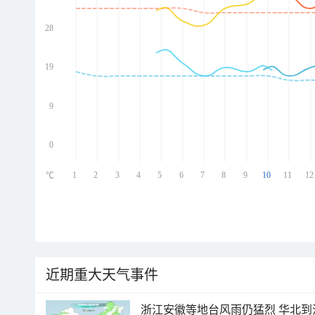
28
ed
ed
ed
19
ed
9
0
1
2
3
4
5
6
7
8
9
10
11
12
℃
近期重大天气事件
浙江安徽等地台风雨仍猛烈 华北到