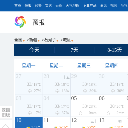
首页
预报
预警
雷达
云图
天气地图
专业产品
资讯
视频
节气
预报
全国
>
新疆
>
石河子
>
城区
今天
7天
8-15天
星期一
星期二
星期三
星期四
27
28
29
30
十五
33
33
33
33
/ 18℃
/ 18℃
/ 18℃
/ 18℃
27%
13%
30%
30%
03
04
05
06
33
33
33
30
/ 17℃
/ 17℃
/ 23℃
/ 20℃
7%
37%
0
mm
2
mm
10
11
12
13
三十
初一