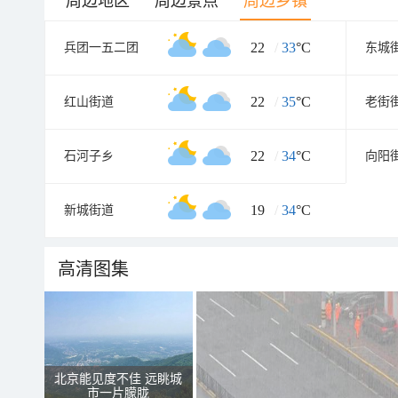
周边地区
周边景点
周边乡镇
22
/
33
°C
兵团一五二团
东城
22
/
35
°C
红山街道
老街
22
/
34
°C
石河子乡
向阳
19
/
34
°C
新城街道
高清图集
北京能见度不佳 远眺城
市一片朦胧