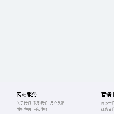
网站服务
营销
关于我们
联系我们
用户反馈
商务合
版权声明
网站律师
媒资合