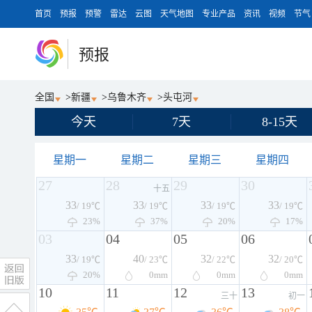
首页
预报
预警
雷达
云图
天气地图
专业产品
资讯
视频
节气
预报
全国
>
新疆
>
乌鲁木齐
>
头屯河
今天
7天
8-15天
星期一
星期二
星期三
星期四
27
28
29
30
十五
33
33
33
33
/ 19℃
/ 19℃
/ 19℃
/ 19℃
23%
37%
20%
17%
03
04
05
06
33
40
32
32
/ 19℃
/ 23℃
/ 22℃
/ 20℃
20%
0
mm
0
mm
0
mm
10
11
12
13
三十
初一