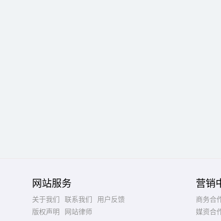
网站服务
营销
关于我们
联系我们
用户反馈
商务合
版权声明
网站律师
媒资合