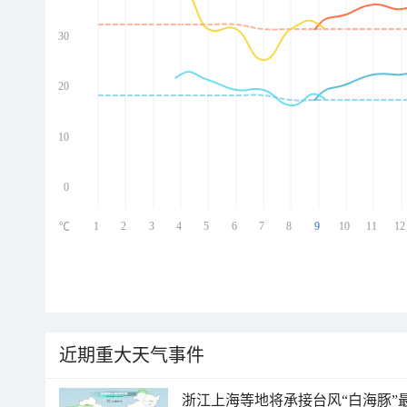
30
ed
ed
ed
20
ed
10
0
1
2
3
4
5
6
7
8
9
10
11
12
℃
近期重大天气事件
浙江上海等地将承接台风“白海豚”