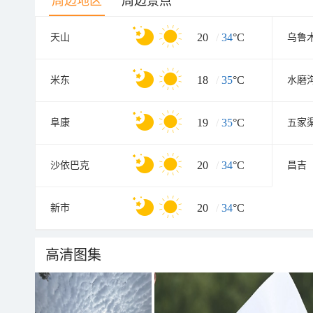
周边地区
周边景点
20
/
34
°C
天山
乌鲁
18
/
35
°C
米东
水磨
19
/
35
°C
阜康
五家
20
/
34
°C
沙依巴克
昌吉
20
/
34
°C
新市
高清图集