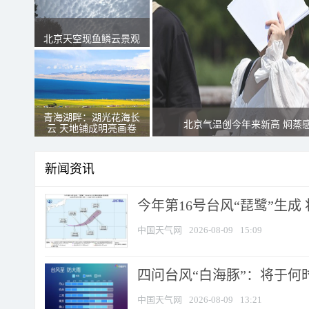
北京天空现鱼鳞云景观
青海湖畔：湖光花海长
北京气温创今年来新高 焖蒸
云 天地铺成明亮画卷
新闻资讯
今年第16号台风“琵鹭”生成 
中国天气网
2026-08-09
15:09
四问台风“白海豚”：将于何时
中国天气网
2026-08-09
13:21