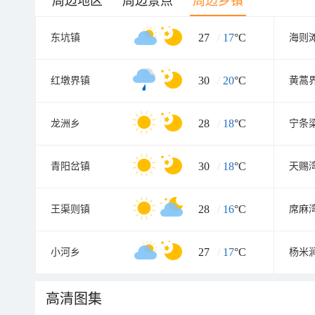
周边地区
周边景点
周边乡镇
27
/
17
°C
东坑镇
海则
30
/
20
°C
红墩界镇
黄蒿
28
/
18
°C
龙洲乡
宁条
30
/
18
°C
青阳岔镇
天赐
28
/
16
°C
王渠则镇
席麻
27
/
17
°C
小河乡
杨米
高清图集