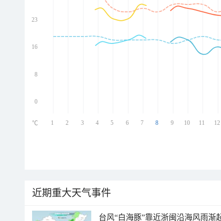
23
ed
ed
ed
16
ed
8
0
1
2
3
4
5
6
7
8
9
10
11
12
℃
近期重大天气事件
台风“白海豚”靠近浙闽沿海风雨渐