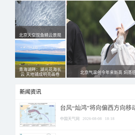
北京天空现鱼鳞云景观
青海湖畔：湖光花海长
北京气温创今年来新高 焖蒸
云 天地铺成明亮画卷
新闻资讯
台风“灿鸿”将向偏西方向移
中国天气网
2026-08-08
18:18