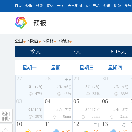
首页
预报
预警
雷达
云图
天气地图
专业产品
资讯
视频
节气
预报
全国
>
陕西
>
榆林
>
靖边
今天
7天
8-15天
星期一
星期二
星期三
星期四
27
28
29
30
十五
30
29
27
29
/ 19℃
/ 20℃
/ 19℃
/ 19℃
47%
43%
23%
33%
03
04
05
06
31
27
24
24
/ 19℃
/ 17℃
/ 17℃
/ 18℃
30%
0
mm
5
mm
2
mm
10
11
12
13
三十
初一