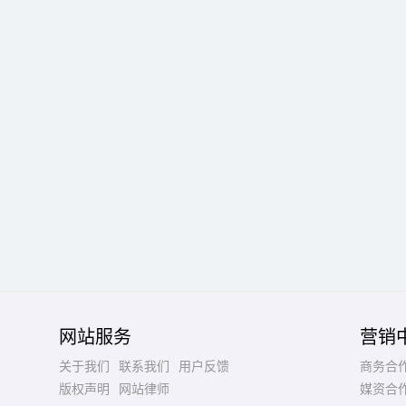
网站服务
营销
关于我们
联系我们
用户反馈
商务合
版权声明
网站律师
媒资合