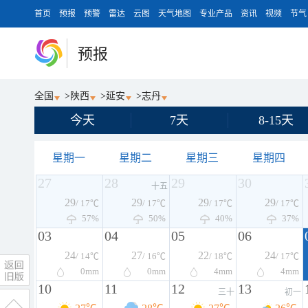
首页
预报
预警
雷达
云图
天气地图
专业产品
资讯
视频
节气
预报
全国
>
陕西
>
延安
>
志丹
今天
7天
8-15天
星期一
星期二
星期三
星期四
27
28
29
30
十五
29
29
29
29
/ 17℃
/ 17℃
/ 17℃
/ 17℃
57%
50%
40%
37%
03
04
05
06
24
27
22
24
/ 14℃
/ 16℃
/ 18℃
/ 17℃
0
mm
0
mm
4
mm
4
mm
10
11
12
13
三十
初一