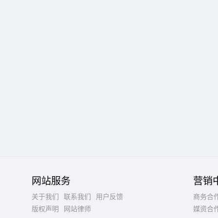
网站服务
营销
关于我们
联系我们
用户反馈
商务合
版权声明
网站律师
媒资合