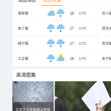
周边地区
周边乡镇
28
/
16
°C
保安镇
旦八
27
/
16
°C
金丁镇
双河
27
/
16
°C
顺宁镇
杏河
28
/
16
°C
义正镇
永宁
高清图集
北京天空现鱼鳞云景观