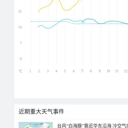
21
ed
ed
ed
14
ed
7
0
1
2
3
4
5
6
7
8
9
10
11
12
℃
近期重大天气事件
台风“白海豚”靠近华东沿海 冷空