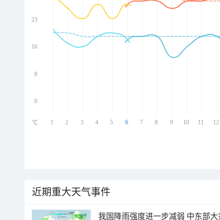
23
ed
ed
ed
16
ed
8
0
1
2
3
4
5
6
7
8
9
10
11
12
℃
近期重大天气事件
我国降雨强度进一步减弱 中东部大