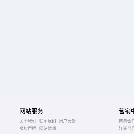
网站服务
营销
关于我们
联系我们
用户反馈
商务合
版权声明
网站律师
媒资合