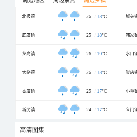
周边地区
周边景点
周边乡镇
26
/
18
°C
北极镇
城关
25
/
18
°C
底店镇
韩家
26
/
19
°C
龙高镇
水口
26
/
18
°C
太峪镇
炭店
25
/
17
°C
香庙镇
小章
24
/
17
°C
新民镇
义门
高清图集