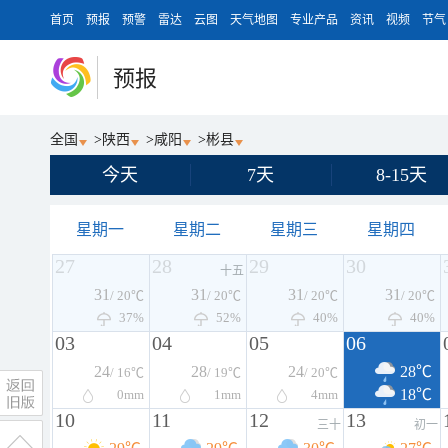
首页
预报
预警
雷达
云图
天气地图
专业产品
资讯
视频
节气
预报
全国
>
陕西
>
咸阳
>
彬县
今天
7天
8-15天
星期一
星期二
星期三
星期四
27
28
29
30
十五
31
31
31
31
/ 20℃
/ 20℃
/ 20℃
/ 20℃
37%
52%
40%
40%
03
04
05
06
24
28
24
28℃
/ 16℃
/ 19℃
/ 20℃
18℃
0
mm
1
mm
4
mm
10
11
12
13
三十
初一