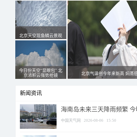
北京天空现鱼鳞云景观
今日份天空“显眼包” 北
北京气温创今年来新高 焖蒸
京浓积云强势抢镜
新闻资讯
海南岛未来三天降雨频繁 
中国天气网
2026-08-06
15:50