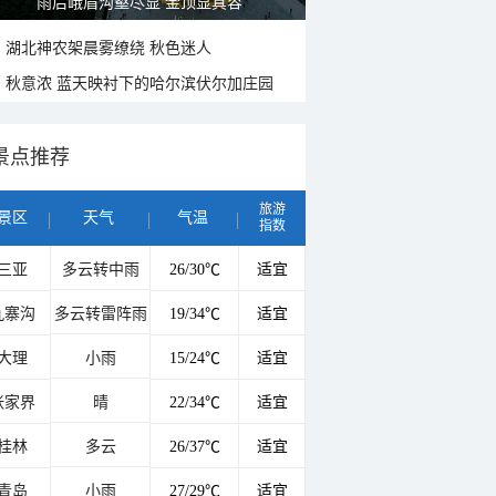
雨后峨眉沟壑尽显 金顶显真容
湖北神农架晨雾缭绕 秋色迷人
秋意浓 蓝天映衬下的哈尔滨伏尔加庄园
景点推荐
旅游
景区
天气
气温
指数
三亚
多云转中雨
26/30℃
适宜
九寨沟
多云转雷阵雨
19/34℃
适宜
大理
小雨
15/24℃
适宜
张家界
晴
22/34℃
适宜
桂林
多云
26/37℃
适宜
青岛
小雨
27/29℃
适宜