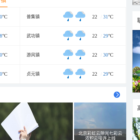
乡镇
0
°C
22
/
31
°C
普集镇
8
°C
22
/
29
°C
武功镇
0
°C
22
/
30
°C
游风镇
0
°C
22
/
29
°C
贞元镇
北京彩虹云隙光七彩云
浓积云接连上线