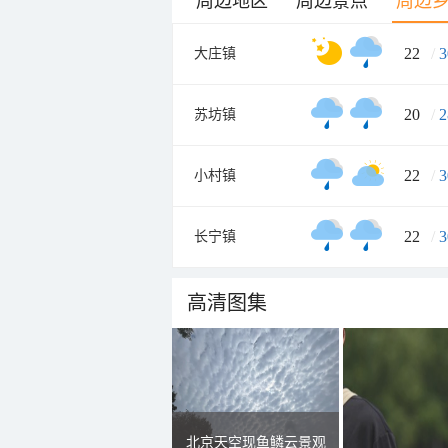
周边地区
周边景点
周边
22
/
3
大庄镇
20
/
2
苏坊镇
22
/
3
小村镇
22
/
3
长宁镇
高清图集
北京天空现鱼鳞云景观