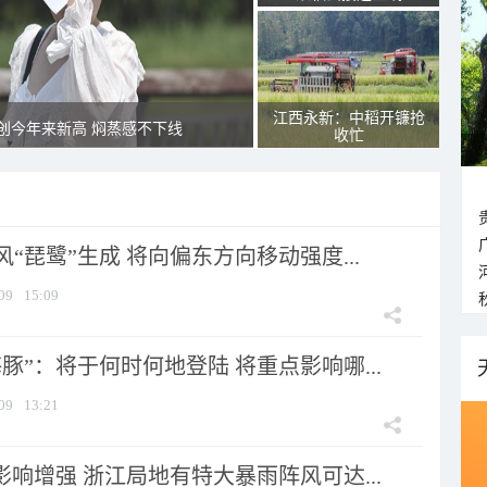
江西永新：中稻开镰抢
创今年来新高 焖蒸感不下线
收忙
风“琵鹭”生成 将向偏东方向移动强度...
09
15:09
豚”：将于何时何地登陆 将重点影响哪...
09
13:21
影响增强 浙江局地有特大暴雨阵风可达...