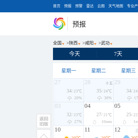
首页
预报
预警
雷达
云图
天气地图
专业产
预报
全国
>
陕西
>
咸阳
>
武功
今天
7天
星期一
星期二
星期三
27
28
29
十五
34
35
34
/ 23℃
/ 24℃
/ 2
20%
30%
1
03
04
05
32
27
25
/ 23℃
/ 21℃
/ 2
27%
10
mm
1
10
11
12