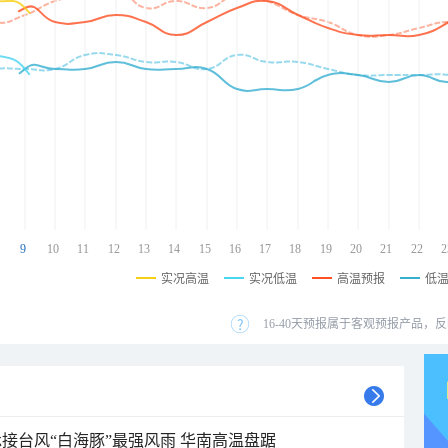
9
10
11
12
13
14
15
16
17
18
19
20
21
22
2
实况高温
实况低温
高温预报
低
16-40天预报属于客观预报产品，反
接台风“白海豚”最强风雨 华南高温盘踞