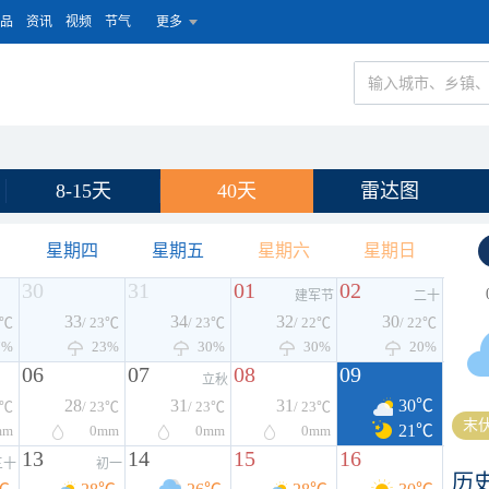
品
资讯
视频
节气
更多
8-15天
40天
雷达图
星期四
星期五
星期六
星期日
30
31
01
02
建军节
二十
33
34
32
30
4℃
/ 23℃
/ 23℃
/ 22℃
/ 22℃
7%
23%
30%
30%
20%
06
07
08
09
立秋
28
31
31
30℃
2℃
/ 23℃
/ 23℃
/ 23℃
末伏
21℃
mm
0
mm
0
mm
0
mm
13
14
15
16
三十
初一
历