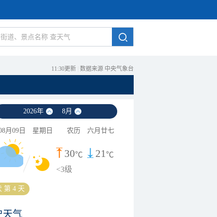
11:30更新
|
数据来源 中央气象台
2026
年
8
月
08月09日
星期日
农历
六月廿七
30
21
℃
℃
<3级
 第 4 天
史天气