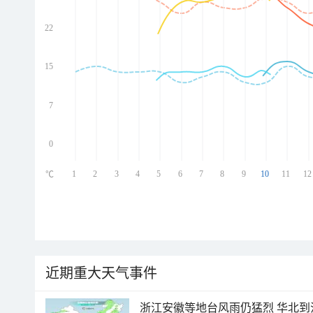
22
ed
ed
ed
15
ed
7
0
1
2
3
4
5
6
7
8
9
10
11
12
℃
近期重大天气事件
浙江安徽等地台风雨仍猛烈 华北到