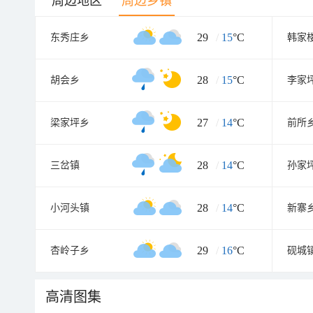
周边地区
周边乡镇
29
/
15
°C
东秀庄乡
韩家
28
/
15
°C
胡会乡
李家
27
/
14
°C
梁家坪乡
前所
28
/
14
°C
三岔镇
孙家
28
/
14
°C
小河头镇
新寨
29
/
16
°C
杏岭子乡
砚城
高清图集