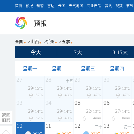
首页
预报
预警
雷达
云图
天气地图
专业产品
资讯
视频
节气
预报
全国
>
山西
>
忻州
>
五寨
今天
7天
8-15天
星期一
星期二
星期三
星期四
27
28
29
30
十五
29
28
28
26
/ 15℃
/ 14℃
/ 15℃
/ 13℃
57%
43%
47%
47%
03
04
05
06
29
29
22
27
/ 14℃
/ 14℃
/ 13℃
/ 14℃
52%
40%
4
mm
0
mm
10
11
12
13
三十
初一