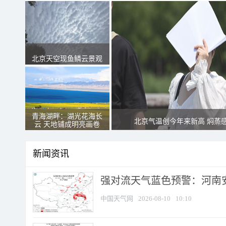
北京天空现鱼鳞云景观
青海湖畔：湖光花海长
北京气温创今年来新高 焖蒸
云 天地铺成明亮画卷
新闻资讯
强对流天气蓝色预警：河南安徽
中国天气网
2026-08-10
10:10