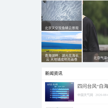
北京天空现鱼鳞云景观
青海湖畔：湖光花海长
北京气温
云 天地铺成明亮画卷
新闻资讯
四问台风“白海
中国天气网
2026-08-