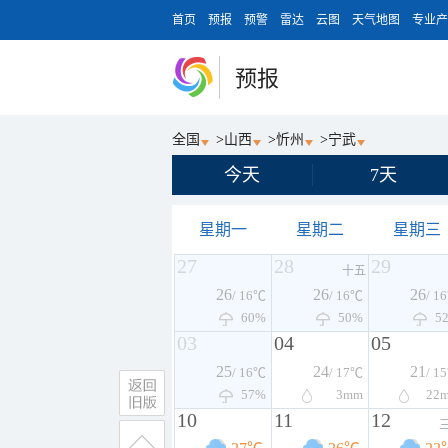
首页
预报
预警
雷达
云图
天气地图
专业产
预报
全国
>
山西
>
忻州
>
宁武
今天
7天
星期一
星期二
星期三
27
28
29
十五
26
26
26
/ 16℃
/ 16℃
/ 1
60%
50%
5
03
04
05
25
24
21
/ 16℃
/ 17℃
/ 1
57%
3
mm
22
10
11
12