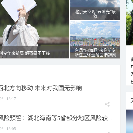
北京天空现“云隙光”景
象
台风“白海豚”来临前夕
创今年来新高 焖蒸感不下线
浙江玉环渔船回港避风
向西北方向移动 未来对我国无影响
06
18:17
险预警：湖北海南等5省部分地区风险较...
06
18:05