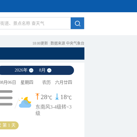
18:00更新
|
数据来源 中央气象台
2026
年
8
月
08月06日
星期四
农历
六月廿四
28
18
℃
℃
东南风3-4级转<3
级
 第 1 天