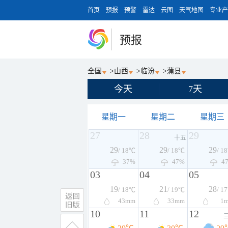
首页
预报
预警
雷达
云图
天气地图
专业产
预报
全国
>
山西
>
临汾
>
蒲县
今天
7天
星期一
星期二
星期三
27
28
29
十五
29
29
29
/ 18℃
/ 18℃
/ 1
37%
47%
4
03
04
05
19
21
28
/ 18℃
/ 19℃
/ 1
43
mm
33
mm
1
10
11
12