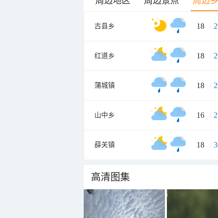
周边地区
周边景点
周边
18
/
2
古县乡
18
/
2
红道乡
18
/
2
蒲城镇
16
/
2
山中乡
18
/
3
薛关镇
高清图集