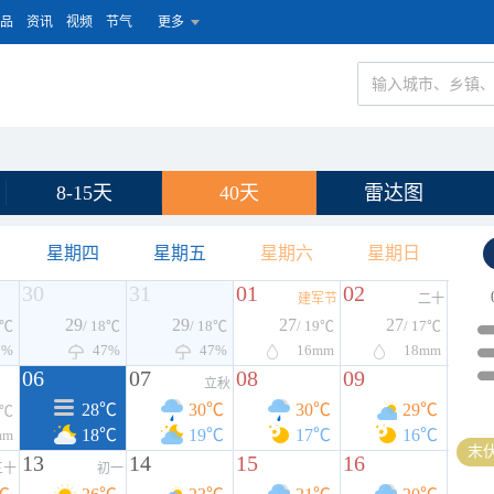
品
资讯
视频
节气
更多
8-15天
40天
雷达图
星期四
星期五
星期六
星期日
30
31
01
02
建军节
二十
29
29
27
27
8℃
/ 18℃
/ 18℃
/ 19℃
/ 17℃
7%
47%
47%
16
mm
18
mm
06
07
08
09
立秋
28℃
30℃
30℃
29℃
7℃
18℃
19℃
17℃
16℃
mm
末伏
13
14
15
16
三十
初一