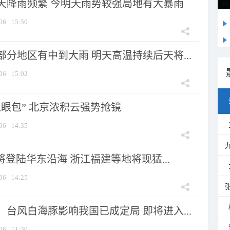
天降雨频繁 今明天雨势较强局地有大暴雨
06
15:50
分地区有中到大雨 明天高温持续后天将...
06
15:02
显眼包” 北京浓积云强势抢镜
06
14:35
将登陆华东沿海 浙江福建等地将现猛...
06
14:25
台风白海豚影响我国已成定局 即将进入...
06
11:30