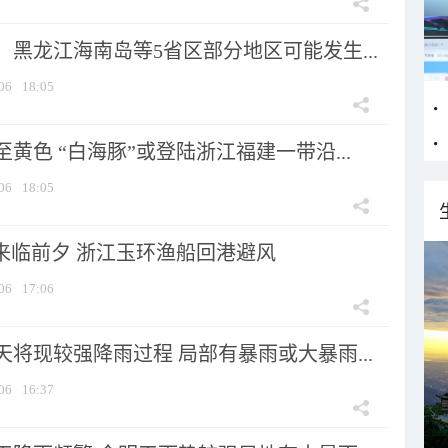
黑龙江海南岛等5省区部分地区可能发生...
06
18:05
黄色 “白海豚”或登陆浙江福建一带沿...
06
18:05
”来临前夕 浙江玉环渔船回港避风
06
17:06
将现较强降雨过程 局部有暴雨或大暴雨...
06
16:37