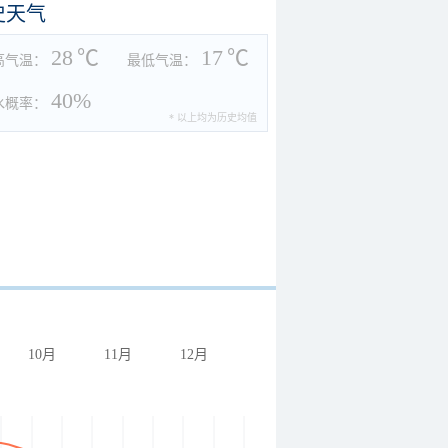
史天气
28
℃
17
℃
高气温：
最低气温：
40%
水概率：
* 以上均为历史均值
10月
11月
12月