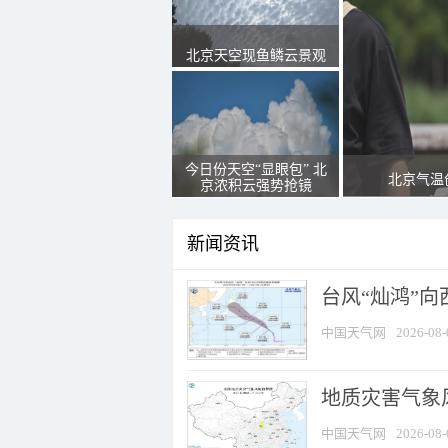
北京天空现鱼鳞云景观
今日份天空“显眼包” 北
北京气温
京浓积云强势抢镜
新闻资讯
台风“灿鸿”
中国天气网
2026-08-
地质灾害气象风
中国天气网
2026-08-