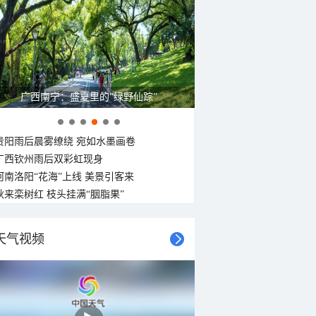
广西南宁：盛夏里的“绿野仙踪”
贵阳雨后晨雾缭绕 宛如水墨画卷
广西钦州雨后双彩虹现身
河南洛阳“花海”上线 美景引客来
秋来栾树红 枝头挂满“胭脂果”
天气视频