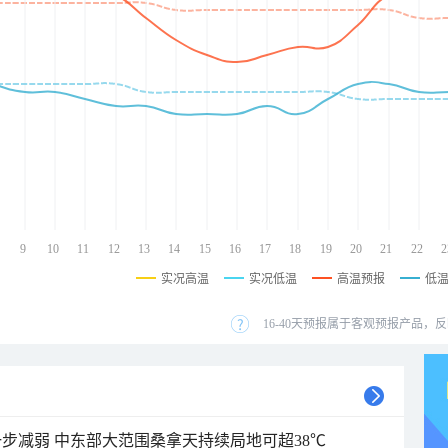
9
10
11
12
13
14
15
16
17
18
19
20
21
22
2
实况高温
实况低温
高温预报
低
16-40天预报属于客观预报产品，反
步减弱 中东部大范围桑拿天持续局地可超38℃