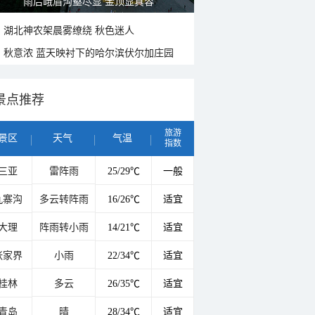
雨后峨眉沟壑尽显 金顶显真容
湖北神农架晨雾缭绕 秋色迷人
秋意浓 蓝天映衬下的哈尔滨伏尔加庄园
景点推荐
旅游
景区
天气
气温
指数
三亚
雷阵雨
25/29℃
一般
九寨沟
多云转阵雨
16/26℃
适宜
大理
阵雨转小雨
14/21℃
适宜
张家界
小雨
22/34℃
适宜
桂林
多云
26/35℃
适宜
青岛
晴
28/34℃
适宜