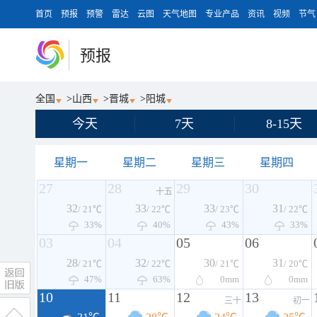
首页
预报
预警
雷达
云图
天气地图
专业产品
资讯
视频
节气
预报
全国
>
山西
>
晋城
>
阳城
今天
7天
8-15天
星期一
星期二
星期三
星期四
27
28
29
30
十五
32
33
33
31
/ 21℃
/ 22℃
/ 23℃
/ 22℃
33%
40%
43%
33%
03
04
05
06
28
32
30
31
/ 21℃
/ 22℃
/ 21℃
/ 20℃
47%
63%
0
mm
0
mm
10
11
12
13
三十
初一