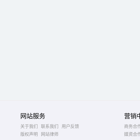
网站服务
营销
关于我们
联系我们
用户反馈
商务合
版权声明
网站律师
媒资合