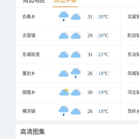
周边地区
周边乡镇
31
/
20
°C
白桑乡
北留
29
/
20
°C
次营镇
町店
31
/
21
°C
东城街道
东冶
26
/
18
°C
董封乡
凤城
30
/
19
°C
固隆乡
河北
26
/
18
°C
横河镇
驾岭
高清图集