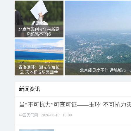
北京气温创今年来新高
焖蒸感不下线
青海湖畔：湖光花海长
北京能见度不佳 远眺城市一
云 天地铺成明亮画卷
新闻资讯
当“不可抗力”可查可证——玉环“不可抗力灾害
中国天气网
2026-08-10
16:09