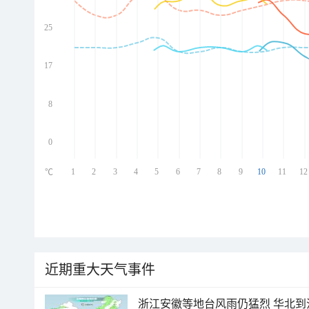
25
ed
ed
ed
17
ed
8
0
1
2
3
4
5
6
7
8
9
10
11
12
℃
近期重大天气事件
浙江安徽等地台风雨仍猛烈 华北到