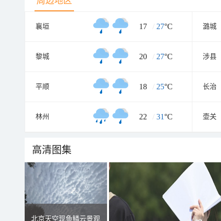
周边地区
17
/
27
°C
襄垣
潞城
20
/
27
°C
黎城
涉县
18
/
25
°C
平顺
长治
22
/
31
°C
林州
壶关
高清图集
北京天空现鱼鳞云景观