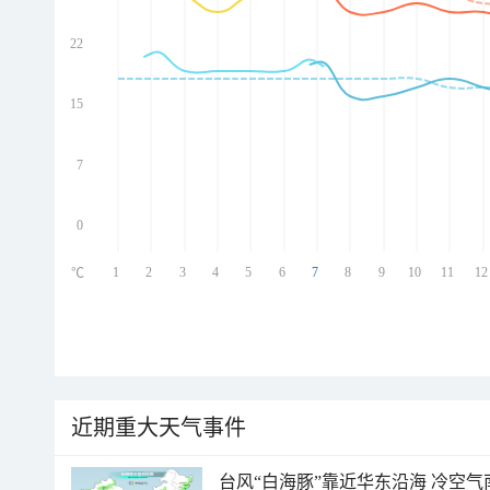
22
ed
ed
ed
15
ed
7
0
1
2
3
4
5
6
7
8
9
10
11
12
℃
近期重大天气事件
台风“白海豚”靠近华东沿海 冷空