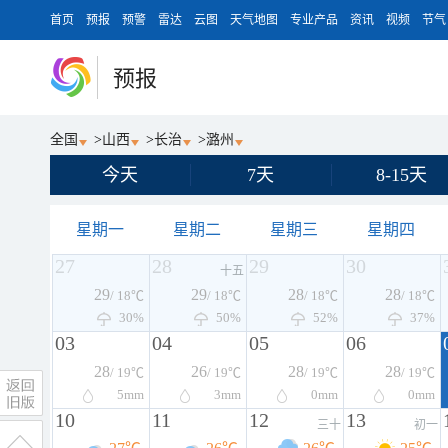
首页
预报
预警
雷达
云图
天气地图
专业产品
资讯
视频
节气
预报
全国
>
山西
>
长治
>
潞州
今天
7天
8-15天
星期一
星期二
星期三
星期四
27
28
29
30
十五
29
29
28
28
/ 18℃
/ 18℃
/ 18℃
/ 18℃
30%
50%
52%
37%
03
04
05
06
28
26
28
28
/ 19℃
/ 19℃
/ 19℃
/ 19℃
5
mm
3
mm
0
mm
0
mm
10
11
12
13
三十
初一