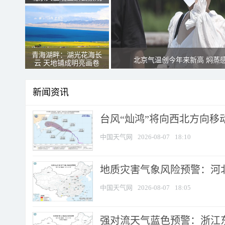
青海湖畔：湖光花海长
北京气温创今年来新高 焖蒸
云 天地铺成明亮画卷
新闻资讯
台风“灿鸿”将向西北方向移
中国天气网
2026-08-07
18:10
地质灾害气象风险预警：河北
中国天气网
2026-08-07
18:05
强对流天气蓝色预警：浙江东部