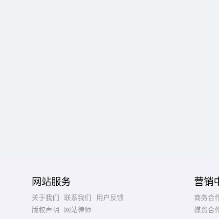
网站服务
营销
关于我们
联系我们
用户反馈
商务合
版权声明
网站律师
媒资合