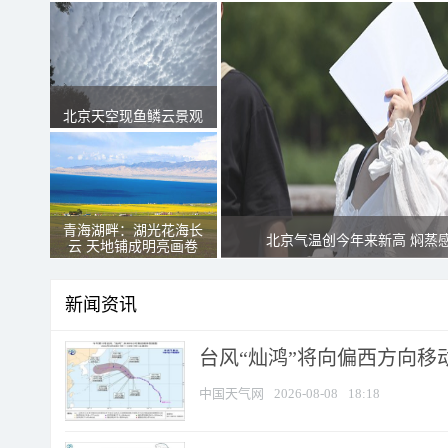
北京天空现鱼鳞云景观
青海湖畔：湖光花海长
北京气温创今年来新高 焖蒸
云 天地铺成明亮画卷
新闻资讯
台风“灿鸿”将向偏西方向移
中国天气网
2026-08-08
18:18