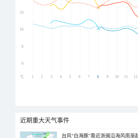
24
ed
ed
ed
16
ed
8
0
1
2
3
4
5
6
7
8
9
10
11
12
℃
近期重大天气事件
台风“白海豚”靠近浙闽沿海风雨渐