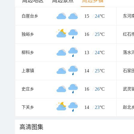
周边地区
周边景点
周边乡镇
15
/
24
°C
白崖台乡
东河
16
/
25
°C
独峪乡
红石
13
/
24
°C
柳科乡
落水
14
/
25
°C
上寨镇
石家
16
/
26
°C
史庄乡
武灵
14
/
23
°C
下关乡
赵北
高清图集