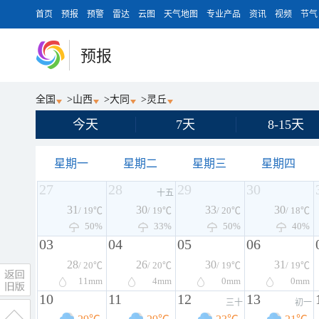
首页
预报
预警
雷达
云图
天气地图
专业产品
资讯
视频
节气
预报
全国
>
山西
>
大同
>
灵丘
今天
7天
8-15天
星期一
星期二
星期三
星期四
27
28
29
30
十五
31
30
33
30
/ 19℃
/ 19℃
/ 20℃
/ 18℃
50%
33%
50%
40%
03
04
05
06
28
26
30
31
/ 20℃
/ 20℃
/ 19℃
/ 19℃
11
mm
4
mm
0
mm
0
mm
10
11
12
13
三十
初一