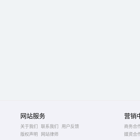
网站服务
营销
关于我们
联系我们
用户反馈
商务合
版权声明
网站律师
媒资合