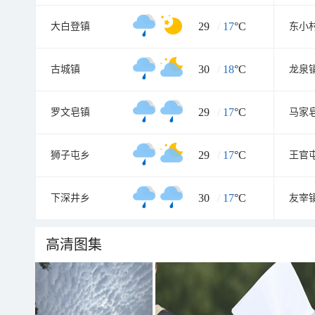
29
/
17
°C
大白登镇
东小
30
/
18
°C
古城镇
龙泉
29
/
17
°C
罗文皂镇
马家
29
/
17
°C
狮子屯乡
王官
30
/
17
°C
下深井乡
友宰
高清图集