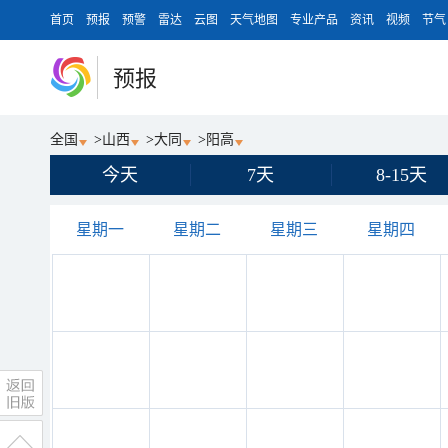
首页
预报
预警
雷达
云图
天气地图
专业产品
资讯
视频
节气
预报
全国
>
山西
>
大同
>
阳高
今天
7天
8-15天
星期一
星期二
星期三
星期四