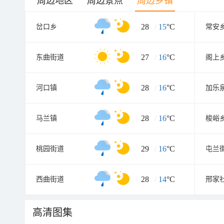
周边地区
周边景点
周边乡镇
28
/
15
°C
岔口乡
常安
27
/
16
°C
东曲街道
阁上
28
/
16
°C
河口镇
加乐
28
/
16
°C
马兰镇
梭峪
29
/
16
°C
桃园街道
屯兰
28
/
14
°C
西曲街道
邢家
高清图集