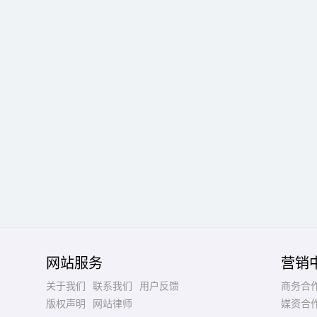
网站服务
营销
关于我们
联系我们
用户反馈
商务合
版权声明
网站律师
媒资合