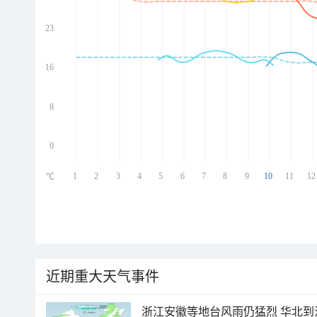
23
ed
ed
ed
16
ed
8
0
1
2
3
4
5
6
7
8
9
10
11
12
℃
近期重大天气事件
浙江安徽等地台风雨仍猛烈 华北到