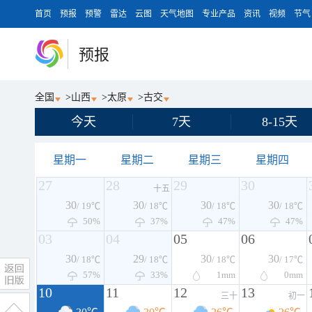
首页
预报
预警
雷达
云图
天气地图
专业产品
资讯
视频
节气
预报
全国
>
山西
>
太原
>
古交
今天
7天
8-15天
星期一
星期二
星期三
星期四
27
28
29
30
十五
30
30
30
30
/ 19℃
/ 18℃
/ 18℃
/ 18℃
50%
37%
47%
47%
03
04
05
06
30
29
30
30
/ 18℃
/ 18℃
/ 18℃
/ 17℃
57%
33%
1
mm
0
mm
10
11
12
13
三十
初一