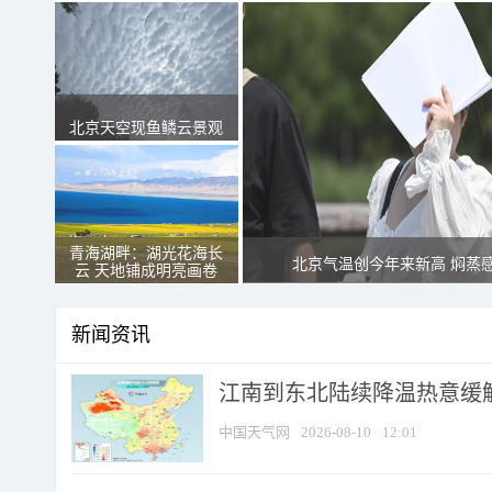
北京天空现鱼鳞云景观
青海湖畔：湖光花海长
北京气温创今年来新高 焖蒸
云 天地铺成明亮画卷
新闻资讯
江南到东北陆续降温热意缓解
中国天气网
2026-08-10
12:01