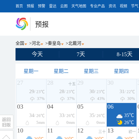
首页
预报
预警
雷达
云图
天气地图
专业产品
资讯
视频
节气
预报
全国
>
河北
>
秦皇岛
>
北戴河
今天
7天
8-15天
星期一
星期二
星期三
星期四
27
28
29
30
十五
29
28
30
31
/ 23℃
/ 23℃
/ 23℃
/ 22℃
37%
37%
43%
30%
03
04
05
06
34
33
35
35℃
/ 26℃
/ 26℃
/ 26℃
26℃
5
mm
0
mm
0
mm
10
11
12
13
三十
初一