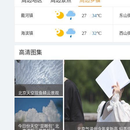
周边地区
周边景点
周边乡镇
27
/
34
°C
戴河镇
东山
27
/
32
°C
海滨镇
西山
高清图集
北京天空现鱼鳞云景观
今日份天空“显眼包” 北
北京气温创今年来新高 焖蒸