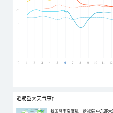
26
ed
ed
ed
18
ed
9
0
1
2
3
4
5
6
7
8
9
10
11
12
℃
近期重大天气事件
我国降雨强度进一步减弱 中东部大