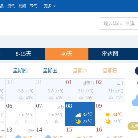
品
资讯
视频
节气
更多
8-15天
40天
雷达图
星期四
星期五
星期六
星期日
30
31
01
02
建军节
二十
32
32
31
31
3℃
/ 23℃
/ 23℃
/ 23℃
/ 23℃
0%
43%
43%
30%
23%
06
07
08
09
立秋
35
35
32℃
34℃
6℃
/ 26℃
/ 26℃
23℃
23℃
mm
0
mm
0
mm
末伏
13
14
15
16
三十
初一