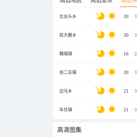
周边地区
周边景点
周边
20
/
3
北台头乡
20
/
3
前大磨乡
16
/
2
魏城镇
20
/
3
张二庄镇
21
/
3
边马乡
21
/
3
车往镇
高清图集