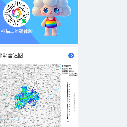
邯郸雷达图