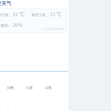
史天气
31
℃
23
℃
高气温：
最低气温：
20%
水概率：
* 以上均为历史均值
10月
11月
12月