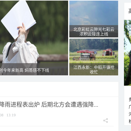
北京彩虹云隙光七彩云
浓积云接连上线
江西永新：中稻开镰抢
创今年来新高 焖蒸感不下线
收忙
 降雨进程表出炉 后期北方会遭遇强降...
08
13:19