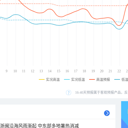
9
10
11
12
13
14
15
16
17
18
19
20
21
22
2
实况高温
实况低温
高温预报
低
16-40天预报属于客观预报产品，反
近浙闽沿海风雨渐起 中东部多地暑热消减