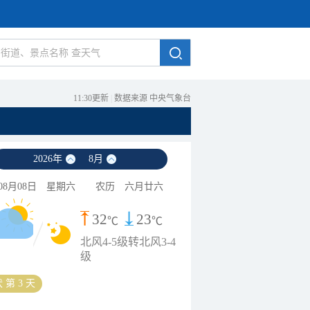
11:30更新
|
数据来源 中央气象台
2026
年
8
月
08月08日
星期六
农历
六月廿六
32
23
℃
℃
北风4-5级转北风3-4
级
 第 3 天