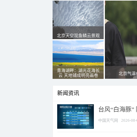
北京天空现鱼鳞云景观
青海湖畔：湖光花海长
北京气温
云 天地铺成明亮画卷
新闻资讯
台风“白海豚”
中国天气网
2026-08-