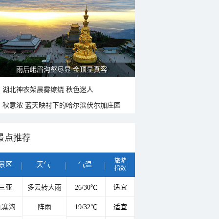
雨后峨眉沟壑尽显 金顶显真容
湖北神农架晨雾缭绕 秋色迷人
秋意浓 蓝天映衬下的哈尔滨伏尔加庄园
景点推荐
旅游
景区
天气
气温
指数
三亚
多云转大雨
26/30℃
适宜
九寨沟
阵雨
19/32℃
适宜