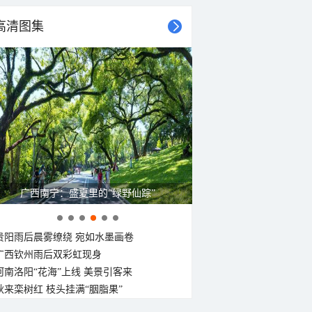
高清图集
广西南宁：盛夏里的“绿野仙踪”
贵阳雨后晨雾缭绕 宛如水墨画卷
广西钦州雨后双彩虹现身
河南洛阳“花海”上线 美景引客来
秋来栾树红 枝头挂满“胭脂果”