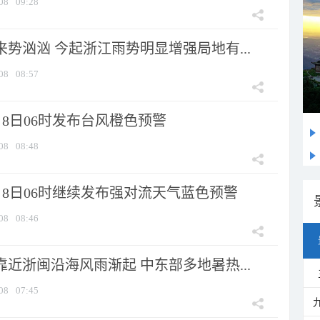
08
09:28
来势汹汹 今起浙江雨势明显增强局地有...
08
08:57
8日06时发布台风橙色预警
08
08:48
月8日06时继续发布强对流天气蓝色预警
08
08:46
靠近浙闽沿海风雨渐起 中东部多地暑热...
08
07:45