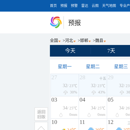
首页
预报
预警
雷达
云图
天气地图
专业产
预报
全国
>
河北
>
邯郸
>
魏县
今天
7天
星期一
星期二
星期三
27
28
29
十五
32
32
32
/ 23℃
/ 23℃
/ 2
30%
43%
3
03
04
05
34
34
34
/ 25℃
/ 25℃
/ 2
0
mm
0
mm
0
10
11
12