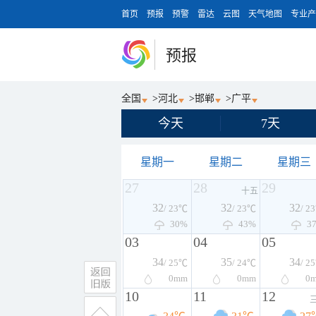
首页
预报
预警
雷达
云图
天气地图
专业产
预报
全国
>
河北
>
邯郸
>
广平
今天
7天
星期一
星期二
星期三
27
28
29
十五
32
32
32
/ 23℃
/ 23℃
/ 2
30%
43%
3
03
04
05
34
35
34
/ 25℃
/ 24℃
/ 2
0
mm
0
mm
0
10
11
12