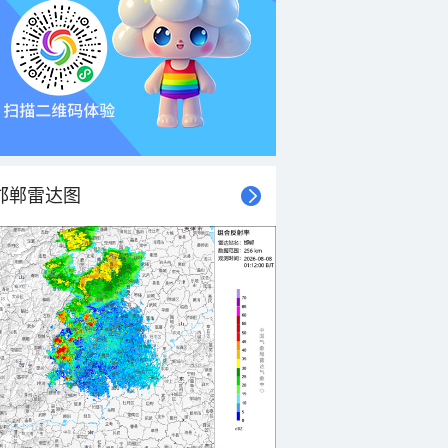
邯郸雷达图