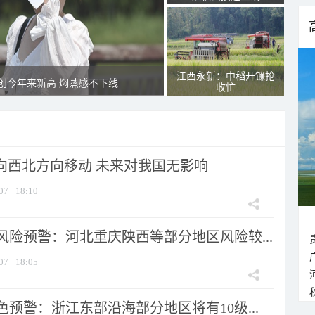
江西永新：中稻开镰抢
创今年来新高 焖蒸感不下线
收忙
将向西北方向移动 未来对我国无影响
07
18:10
风险预警：河北重庆陕西等部分地区风险较...
07
18:05
预警：浙江东部沿海部分地区将有10级...