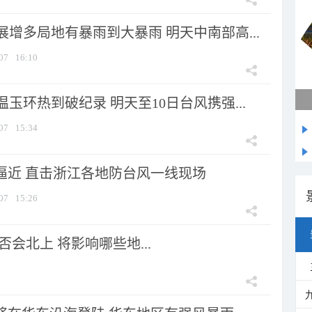
增多局地有暴雨到大暴雨 明天中南部高...
07
16:10
玉环热到破纪录 明天至10日台风携强...
07
15:34
”逼近 直击浙江各地防台风一线现场
07
15:26
会北上 将影响哪些地...