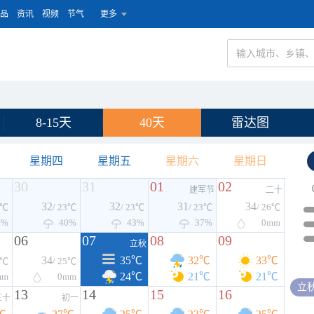
品
资讯
视频
节气
更多
8-15天
40天
雷达图
星期四
星期五
星期六
星期日
30
31
01
02
建军节
二十
32
32
31
34
3℃
/ 23℃
/ 23℃
/ 23℃
/ 26℃
7%
40%
43%
37%
0
mm
06
07
08
09
立秋
34
35℃
32℃
33℃
5℃
/ 25℃
24℃
21℃
21℃
mm
0
mm
立
13
14
15
16
三十
初一