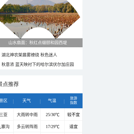
山水扇面：秋红点缀颐和园西堤
湖北神农架晨雾缭绕 秋色迷人
秋意浓 蓝天映衬下的哈尔滨伏尔加庄园
景点推荐
旅游
景区
天气
气温
指数
三亚
大雨转中雨
25/30℃
较不宜
九寨沟
多云转阵雨
17/29℃
适宜