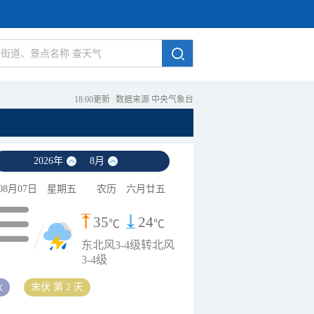
18:00更新
|
数据来源 中央气象台
2026
年
8
月
08月07日
星期五
农历
六月廿五
35
24
℃
℃
东北风3-4级转北风
3-4级
秋
末伏 第 2 天