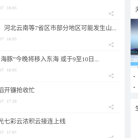
07
18:05
河北云南等7省区市部分地区可能发生山...
07
18:05
海豚”今晚将移入东海 或于9至10日...
07
18:05
稻开镰抢收忙
07
17:26
光七彩云浓积云接连上线
07
17:07