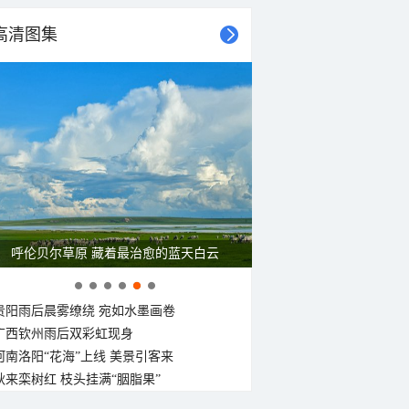
高清图集
呼伦贝尔草原 藏着最治愈的蓝天白云
贵阳雨后晨雾缭绕 宛如水墨画卷
广西钦州雨后双彩虹现身
河南洛阳“花海”上线 美景引客来
秋来栾树红 枝头挂满“胭脂果”