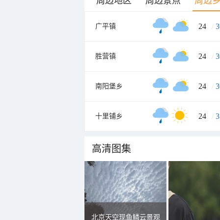
周边地区
周边景点
周边
24
/
3
广平镇
24
/
3
胜营镇
24
/
3
南阳堡乡
24
/
3
十里铺乡
高清图集
北京天空现鱼鳞云景观