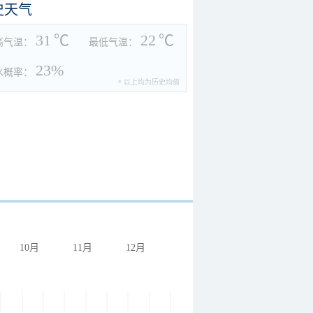
史天气
31
℃
22
℃
高气温：
最低气温：
23%
水概率：
* 以上均为历史均值
10月
11月
12月