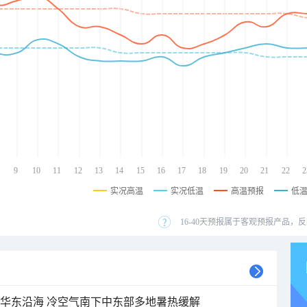
9
10
11
12
13
14
15
16
17
18
19
20
21
22
2
实况高温
实况低温
高温预报
低
16-40天预报属于客观预报产品，反
近华东沿海 冷空气南下中东部多地暑热缓解