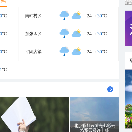
乡镇
0
°C
24
/
30
°C
南韩村乡
0
°C
24
/
30
°C
东张孟乡
0
°C
24
/
30
°C
平固店镇
1
°C
北京彩虹云隙光七彩云
浓积云接连上线