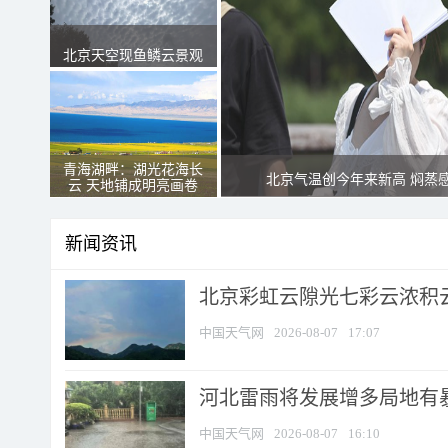
北京天空现鱼鳞云景观
青海湖畔：湖光花海长
北京气温创今年来新高 焖蒸
云 天地铺成明亮画卷
新闻资讯
北京彩虹云隙光七彩云浓积
中国天气网
2026-08-07
17:07
河北雷雨将发展增多局地有暴
中国天气网
2026-08-07
16:10