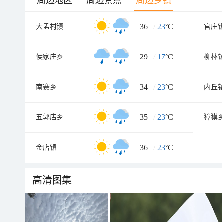
周边地区
周边景点
周边乡镇
36
/
23
°C
大孟村镇
官庄
29
/
17
°C
侯家庄乡
柳林
34
/
23
°C
南赛乡
内丘
35
/
23
°C
五郭店乡
獐獏
36
/
23
°C
金店镇
高清图集