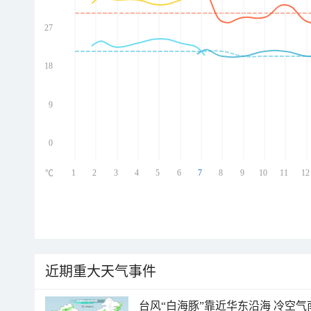
27
ed
ed
ed
18
ed
9
0
1
2
3
4
5
6
7
8
9
10
11
12
℃
近期重大天气事件
台风“白海豚”靠近华东沿海 冷空