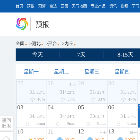
首页
预报
预警
雷达
云图
天气地图
专业产品
资讯
视频
节气
预报
全国
>
河北
>
邢台
>
内丘
今天
7天
8-15天
星期一
星期二
星期三
星期四
27
28
29
30
十五
31
31
31
31
/ 22℃
/ 22℃
/ 22℃
/ 22℃
40%
37%
33%
47%
03
04
05
06
34
34
33
34
/ 23℃
/ 24℃
/ 25℃
/ 24℃
0
mm
0
mm
0
mm
0
mm
10
11
12
13
三十
初一