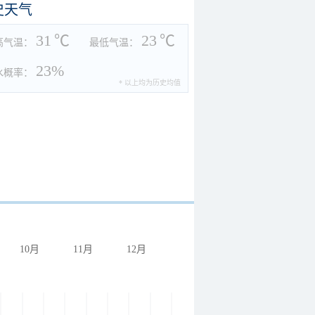
史天气
31
℃
23
℃
高气温：
最低气温：
23%
水概率：
* 以上均为历史均值
10月
11月
12月