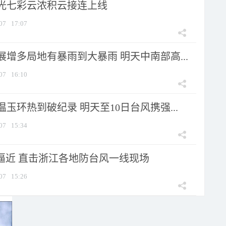
光七彩云浓积云接连上线
07
17:07
增多局地有暴雨到大暴雨 明天中南部高...
07
16:10
玉环热到破纪录 明天至10日台风携强...
07
15:34
”逼近 直击浙江各地防台风一线现场
07
15:26