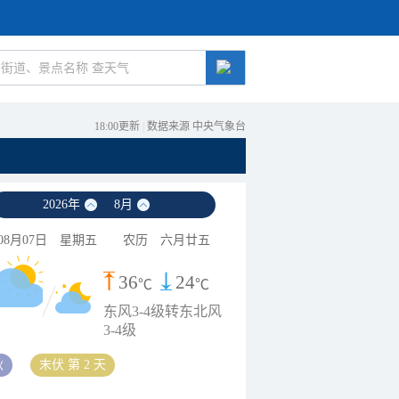
18:00更新
|
数据来源 中央气象台
2026
年
8
月
08月07日
星期五
农历
六月廿五
36
24
℃
℃
东风3-4级转东北风
3-4级
秋
末伏 第 2 天