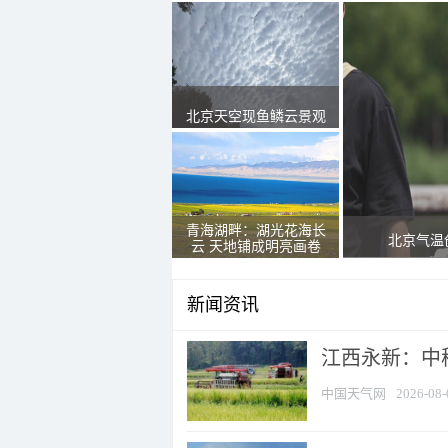
北京天空现鱼鳞云景观
青海湖畔：湖光花海长
北京气温
云 天地铺成明亮画卷
新闻资讯
江西永新：中
中国天气网
2026-08-