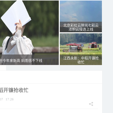
北京彩虹云隙光七彩云
浓积云接连上线
江西永新：中稻开镰抢
创今年来新高 焖蒸感不下线
收忙
稻开镰抢收忙
07
17:26