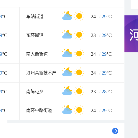
9
°C
24
/
29
°C
车站街道
9
°C
23
/
29
°C
东环街道
9
°C
24
/
29
°C
南大街街道
联
9
°C
24
/
29
°C
沧州高新技术产业开发区
播
天
9
°C
23
/
28
°C
南陈屯乡
气
9
°C
24
/
29
°C
南环中路街道
预
报