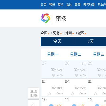
首页
预报
预警
雷达
云图
天气地图
专业产
预报
全国
>
河北
>
沧州
>
城区
今天
7天
星期一
星期二
星期三
27
28
29
十五
32
32
32
/ 24℃
/ 24℃
/ 2
43%
43%
3
03
04
05
36
36
36
/ 28℃
/ 25℃
/ 2
0
mm
0
mm
0
10
11
12