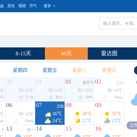
品
资讯
视频
节气
更多
8-15天
40天
雷达图
星期四
星期五
星期六
星期日
30
31
01
02
建军节
二十
32
32
32
36
4℃
/ 23℃
/ 23℃
/ 23℃
/ 29℃
7%
37%
40%
30%
0
mm
06
07
08
09
立秋
36
36℃
30℃
31℃
6℃
/ 26℃
24℃
22℃
23℃
mm
0
mm
立
13
14
15
16
三十
初一