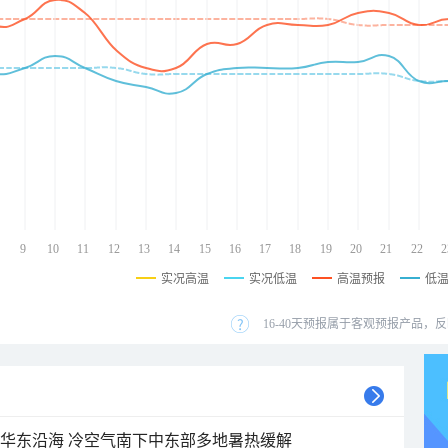
9
10
11
12
13
14
15
16
17
18
19
20
21
22
2
实况高温
实况低温
高温预报
低
16-40天预报属于客观预报产品，反
近华东沿海 冷空气南下中东部多地暑热缓解