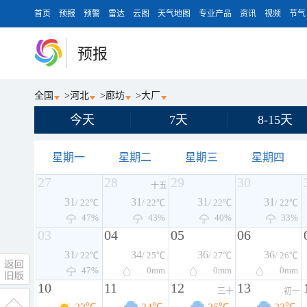
首页
预报
预警
雷达
云图
天气地图
专业产品
资讯
视频
节气
预报
全国
>
河北
>
廊坊
>
大厂
今天
7天
8-15天
星期一
星期二
星期三
星期四
27
28
29
30
十五
31
31
31
31
/ 22℃
/ 22℃
/ 22℃
/ 22℃
47%
43%
40%
33%
03
04
05
06
31
34
36
36
/ 22℃
/ 25℃
/ 27℃
/ 26℃
47%
0
mm
0
mm
0
mm
10
11
12
13
三十
初一