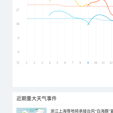
27
ed
ed
ed
18
ed
9
0
1
2
3
4
5
6
7
8
9
10
11
12
℃
近期重大天气事件
浙江上海等地将承接台风“白海豚”