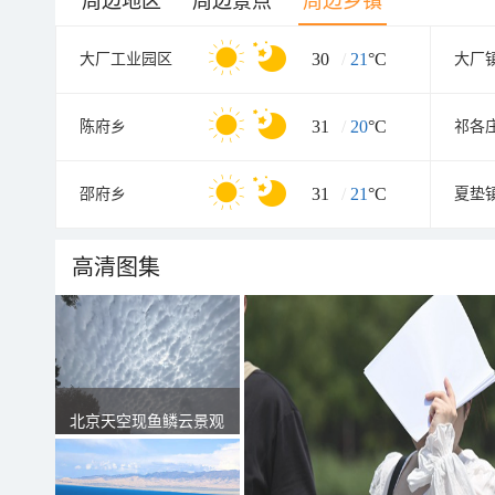
周边地区
周边景点
周边乡镇
30
/
21
°C
大厂工业园区
大厂
31
/
20
°C
陈府乡
祁各
31
/
21
°C
邵府乡
夏垫
高清图集
北京天空现鱼鳞云景观