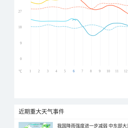
27
ed
ed
ed
18
ed
9
0
1
2
3
4
5
6
7
8
9
10
11
12
℃
近期重大天气事件
我国降雨强度进一步减弱 中东部大