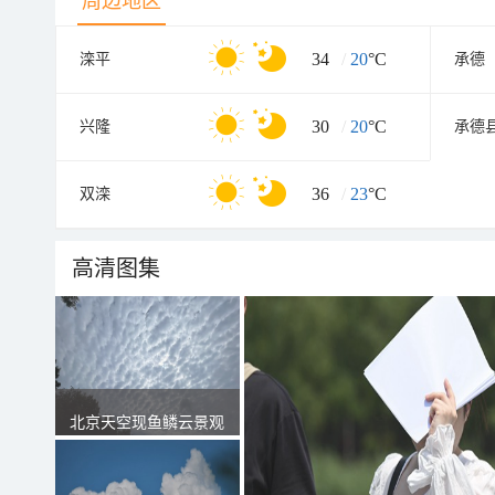
周边地区
34
/
20
°C
滦平
承德
30
/
20
°C
兴隆
承德
36
/
23
°C
双滦
高清图集
北京天空现鱼鳞云景观