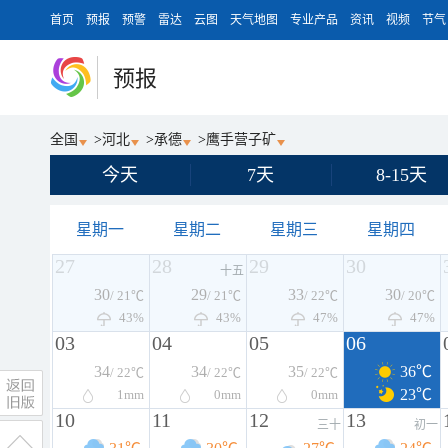
首页
预报
预警
雷达
云图
天气地图
专业产品
资讯
视频
节气
预报
全国
>
河北
>
承德
>
鹰手营子矿
今天
7天
8-15天
星期一
星期二
星期三
星期四
27
28
29
30
十五
30
29
33
30
/ 21℃
/ 21℃
/ 22℃
/ 20℃
43%
43%
47%
47%
03
04
05
06
34
34
35
36℃
/ 22℃
/ 22℃
/ 22℃
23℃
1
mm
0
mm
0
mm
10
11
12
13
三十
初一