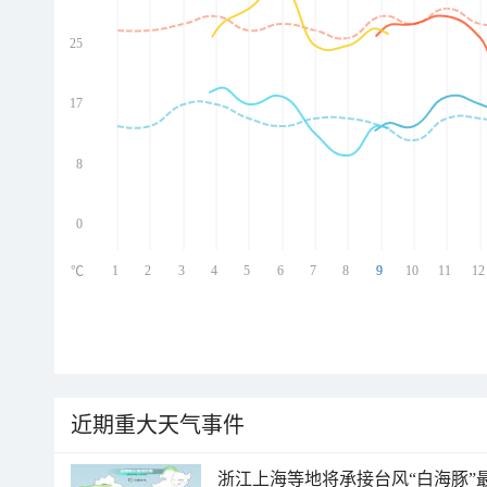
25
ed
ed
ed
17
ed
8
0
1
2
3
4
5
6
7
8
9
10
11
12
℃
近期重大天气事件
浙江上海等地将承接台风“白海豚”