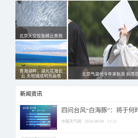
北京天空现鱼鳞云景观
青海湖畔：湖光花海长
北京气温创今年来新高 焖蒸
云 天地铺成明亮画卷
新闻资讯
四问台风“白海豚”：将于何时
中国天气网
2026-08-09
13:21