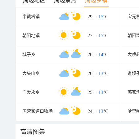
周边地区
周边景点
周边乡镇
29
/
15
°C
半截塔镇
宝元
27
/
15
°C
朝阳地镇
朝阳
26
/
14
°C
城子乡
大唤
26
/
13
°C
大头山乡
道坝
25
/
13
°C
广发永乡
郭家
24
/
13
°C
国营御道口牧场
哈里
高清图集