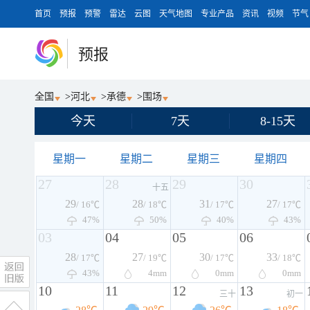
首页
预报
预警
雷达
云图
天气地图
专业产品
资讯
视频
节气
预报
全国
>
河北
>
承德
>
围场
今天
7天
8-15天
星期一
星期二
星期三
星期四
27
28
29
30
十五
29
28
31
27
/ 16℃
/ 18℃
/ 17℃
/ 17℃
47%
50%
40%
43%
03
04
05
06
28
27
30
33
/ 17℃
/ 19℃
/ 17℃
/ 18℃
43%
4
mm
0
mm
0
mm
10
11
12
13
三十
初一