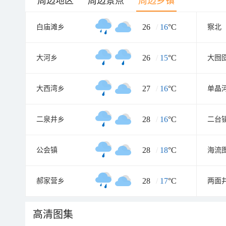
周边地区
周边景点
周边乡镇
26
/
16
°C
白庙滩乡
察北
26
/
15
°C
大河乡
大囫
27
/
16
°C
大西湾乡
单晶
28
/
16
°C
二泉井乡
二台
28
/
18
°C
公会镇
海流
28
/
17
°C
郝家营乡
两面
高清图集