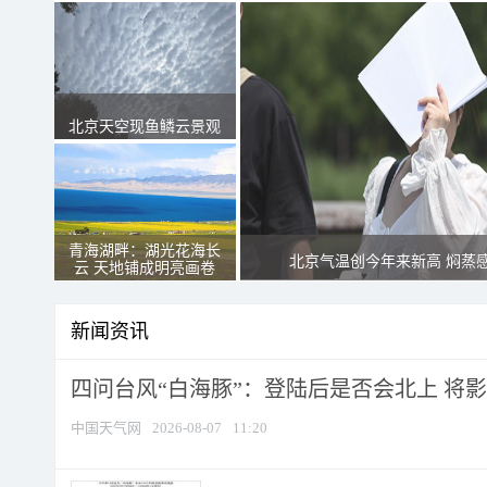
北京天空现鱼鳞云景观
青海湖畔：湖光花海长
北京气温创今年来新高 焖蒸
云 天地铺成明亮画卷
新闻资讯
四问台风“白海豚”：登陆后是否会北上 将影响
中国天气网
2026-08-07
11:20