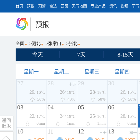
首页
预报
预警
雷达
云图
天气地图
专业产品
资讯
视频
节气
预报
全国
>
河北
>
张家口
>
张北
今天
7天
8-15天
星期一
星期二
星期三
星期四
27
28
29
30
十五
29
26
28
26
/ 16℃
/ 18℃
/ 18℃
/ 15℃
50%
43%
50%
50%
03
04
05
06
22
24
25
28
/ 17℃
/ 18℃
/ 16℃
/ 15℃
6
mm
1
mm
1
mm
0
mm
10
11
12
13
三十
初一