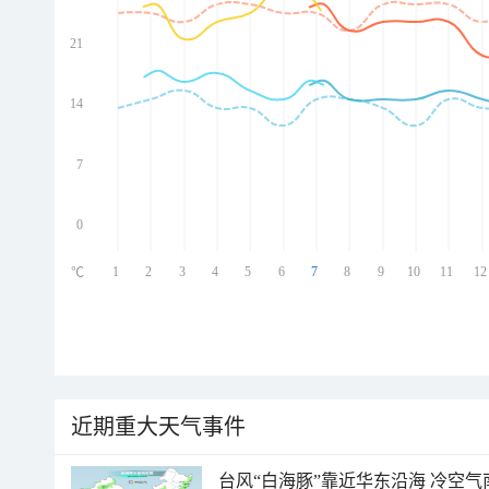
21
ed
ed
ed
14
ed
7
0
1
2
3
4
5
6
7
8
9
10
11
12
℃
近期重大天气事件
台风“白海豚”靠近华东沿海 冷空