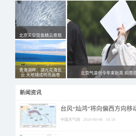
北京天空现鱼鳞云景观
青海湖畔：湖光花海长
北京气温创今年来新高 焖蒸
云 天地铺成明亮画卷
新闻资讯
台风“灿鸿”将向偏西方向移
中国天气网
2026-08-08
18:18