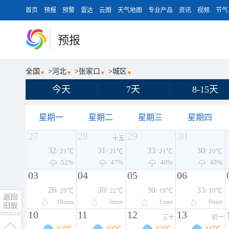
首页
预报
预警
雷达
云图
天气地图
专业产品
资讯
视频
节气
预报
全国
>
河北
>
张家口
>
城区
今天
7天
8-15天
星期一
星期二
星期三
星期四
27
28
29
30
十五
32
31
33
30
/ 21℃
/ 21℃
/ 21℃
/ 20℃
52%
47%
40%
40%
03
04
05
06
26
30
30
33
/ 20℃
/ 22℃
/ 19℃
/ 19℃
18
mm
0
mm
1
mm
0
mm
10
11
12
13
三十
初一