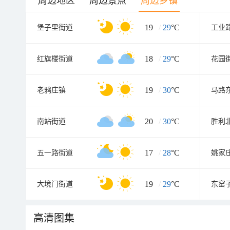
周边地区
周边景点
周边乡镇
19
/
29
°C
堡子里街道
工业
18
/
29
°C
红旗楼街道
花园
19
/
30
°C
老鸦庄镇
马路
20
/
30
°C
南站街道
胜利
17
/
28
°C
五一路街道
姚家
19
/
29
°C
大境门街道
东窑
高清图集