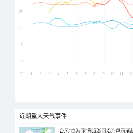
25
ed
ed
ed
17
ed
8
0
1
2
3
4
5
6
7
8
9
10
11
12
℃
近期重大天气事件
台风“白海豚”靠近浙闽沿海风雨渐