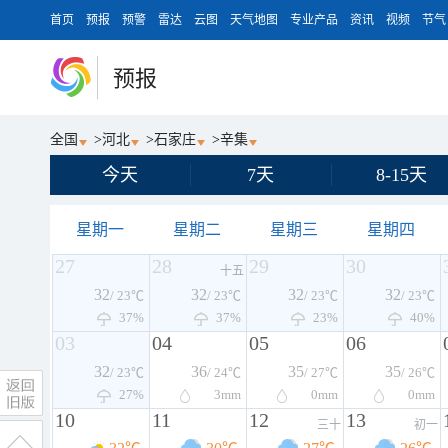
首页
预报
预警
雷达
云图
天气地图
专业产品
资讯
视频
节气
预报
全国
>
河北
>
石家庄
>
辛集
今天
7天
8-15天
星期一
星期二
星期三
星期四
27
28
29
30
十五
32
32
32
32
/ 23℃
/ 23℃
/ 23℃
/ 23℃
37%
37%
23%
40%
03
04
05
06
32
36
35
35
/ 23℃
/ 24℃
/ 27℃
/ 26℃
27%
3
mm
0
mm
0
mm
10
11
12
13
三十
初一