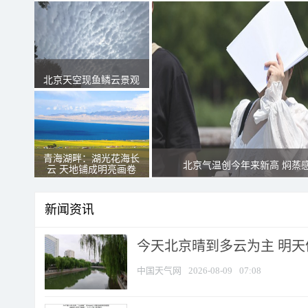
北京天空现鱼鳞云景观
青海湖畔：湖光花海长
北京气温创今年来新高 焖蒸
云 天地铺成明亮画卷
新闻资讯
今天北京晴到多云为主 明
中国天气网
2026-08-09
07:08