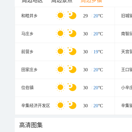
周边地区
周边景点
周边乡镇
29
/
20
°C
和睦井乡
旧城
30
/
20
°C
马庄乡
南智
30
/
19
°C
前营乡
天宫
30
/
20
°C
田家庄乡
王口
30
/
20
°C
位伯镇
小辛
30
/
20
°C
辛集经济开发区
辛集
高清图集