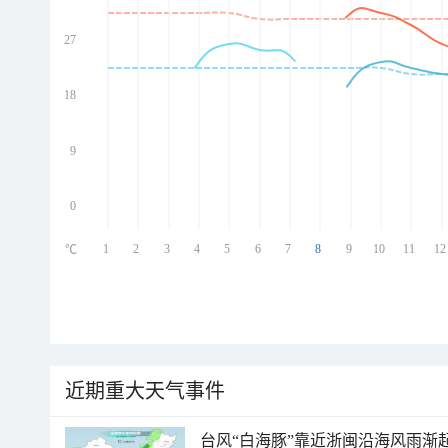
27
ed
ed
ed
18
ed
9
0
1
2
3
4
5
6
7
8
9
10
11
12
℃
近期重大天气事件
台风“白海豚”靠近浙闽沿海风雨渐