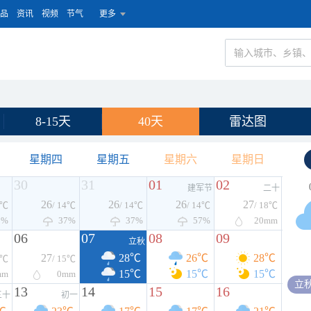
品
资讯
视频
节气
更多
8-15天
40天
雷达图
星期四
星期五
星期六
星期日
30
31
01
02
建军节
二十
26
26
26
27
4℃
/ 14℃
/ 14℃
/ 14℃
/ 18℃
0%
37%
37%
57%
20
mm
06
07
08
09
立秋
27
28℃
26℃
28℃
8℃
/ 15℃
15℃
15℃
15℃
mm
0
mm
立
13
14
15
16
三十
初一