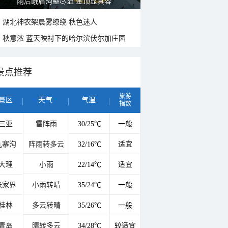
山水扇面：秋红点缀颐和园西堤
湖北神农架晨雾缭绕 秋色迷人
秋意浓 蓝天映衬下的哈尔滨伏尔加庄园
景点推荐
旅游
景区
天气
气温
指数
三亚
雷阵雨
30/25℃
一般
九寨沟
阵雨转多云
32/16℃
适宜
大理
小雨
22/14℃
适宜
张家界
小雨转晴
35/24℃
一般
桂林
多云转晴
35/26℃
一般
青岛
晴转多云
34/28℃
较适宜