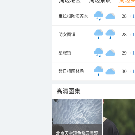
周边地区
周边景点
周边
28
/
1
宝拉根陶海苏木
28
/
1
明安图镇
29
/
1
星耀镇
30
/
1
哲日根图林场
高清图集
北京天空现鱼鳞云景观