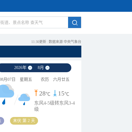
11:30更新
|
数据来源 中央气象台
2026
年
8
月
08月07日
星期五
农历
六月廿五
28
15
℃
℃
东风4-5级转东风3-4
级
秋
末伏 第 2 天