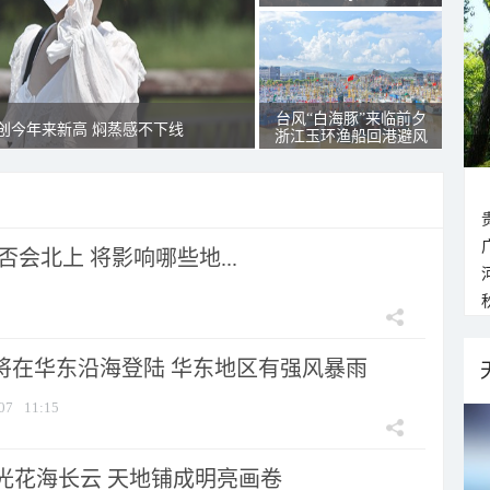
台风“白海豚”来临前夕
创今年来新高 焖蒸感不下线
浙江玉环渔船回港避风
会北上 将影响哪些地...
”将在华东沿海登陆 华东地区有强风暴雨
07
11:15
光花海长云 天地铺成明亮画卷