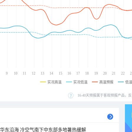
9
10
11
12
13
14
15
16
17
18
19
20
21
22
2
实况高温
实况低温
高温预报
低
16-40天预报属于客观预报产品，反
近华东沿海 冷空气南下中东部多地暑热缓解