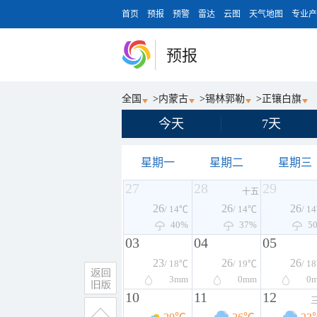
首页
预报
预警
雷达
云图
天气地图
专业产
预报
全国
>
内蒙古
>
锡林郭勒
>
正镶白旗
今天
7天
星期一
星期二
星期三
27
28
29
十五
26
26
26
/ 14℃
/ 14℃
/ 1
40%
37%
5
03
04
05
23
26
26
/ 18℃
/ 19℃
/ 1
3
mm
0
mm
0
10
11
12