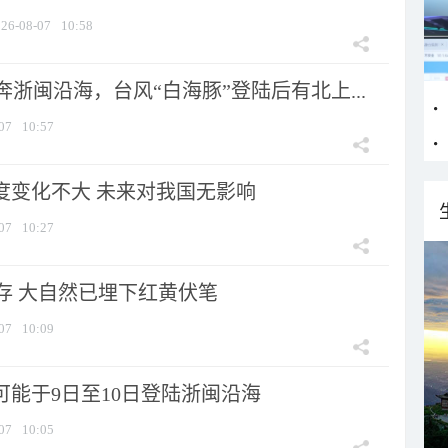
26-08-07
10:58
浙闽沿海，台风“白海豚”登陆后有北上...
07
10:57
强度变化不大 未来对我国无影响
07
10:27
存 大自然已埋下红黄伏笔
07
10:09
可能于9日至10日登陆浙闽沿海
07
10:05