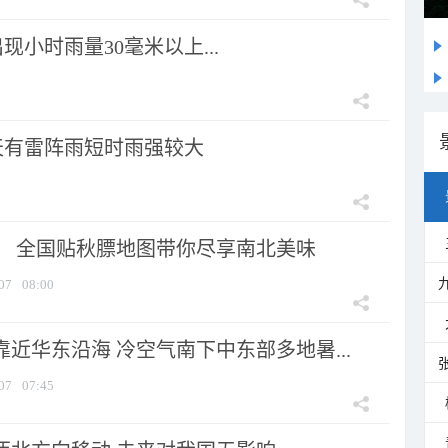
小时雨量30毫米以上...
天有雷阵雨短时雨强较大
节！ 全国贴秋膘地图带你尽享南北美味
07
08:00
靠近华东沿海 冷空气南下中东部多地暑...
07
07:45