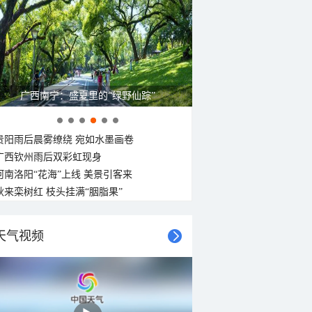
呼伦贝尔草原 藏着最治愈的蓝天白云
贵阳雨后晨雾缭绕 宛如水墨画卷
广西钦州雨后双彩虹现身
河南洛阳“花海”上线 美景引客来
秋来栾树红 枝头挂满“胭脂果”
天气视频