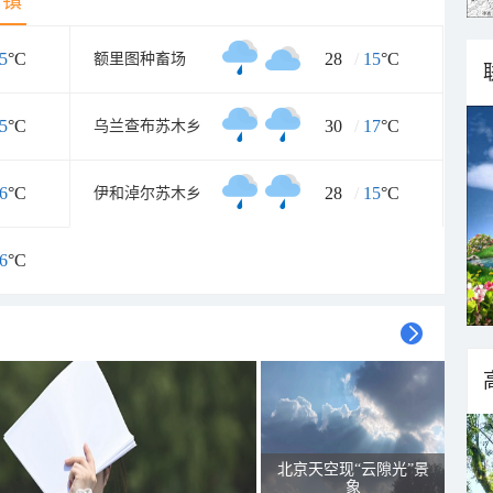
乡镇
5
°C
28
/
15
°C
额里图种畜场
5
°C
30
/
17
°C
乌兰查布苏木乡
6
°C
28
/
15
°C
伊和淖尔苏木乡
6
°C
北京天空现“云隙光”景
象