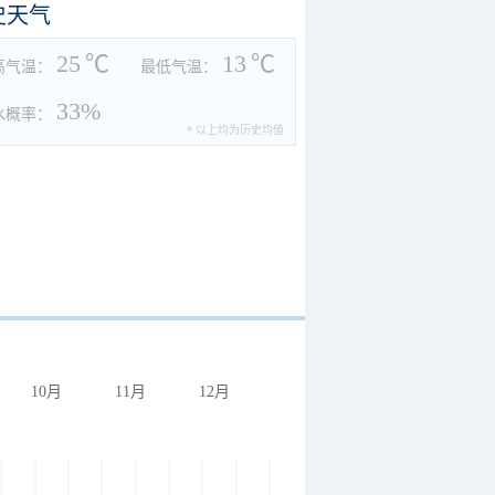
史天气
25
℃
13
℃
高气温：
最低气温：
33%
水概率：
* 以上均为历史均值
10月
11月
12月