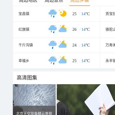
周边地区
周边景点
周边乡镇
25
/
14
°C
宝昌镇
贡宝
26
/
14
°C
红旗镇
骆驼
24
/
14
°C
千斤沟镇
万寿
25
/
14
°C
幸福乡
永丰
高清图集
北京天空现鱼鳞云景观