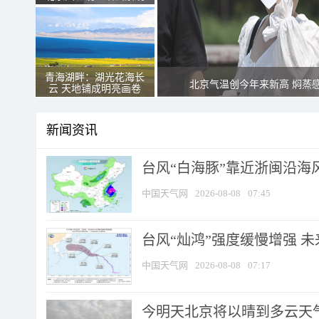
青海湖畔：湖光花海长
北京气温创今年来新高 焖蒸
云 天地铺成明亮画卷
新闻资讯
台风“白海豚”靠近浙闽沿海风
中国天气网
2026-08-08
07:45
台风“灿鸿”强度缓慢增强 
中国天气网
2026-08-08
07:17
今明天北京将以晴到多云天气为