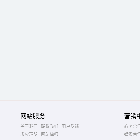
网站服务
营销
关于我们
联系我们
用户反馈
商务合
版权声明
网站律师
媒资合