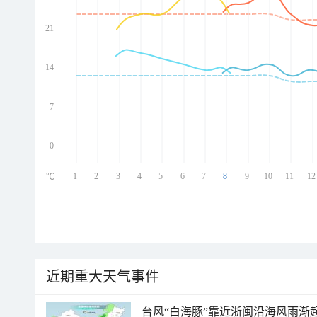
21
ed
ed
ed
14
ed
7
0
1
2
3
4
5
6
7
8
9
10
11
12
℃
近期重大天气事件
台风“白海豚”靠近浙闽沿海风雨渐