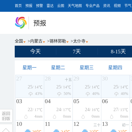
首页
预报
预警
雷达
云图
天气地图
专业产品
资讯
视频
节气
预报
全国
>
内蒙古
>
锡林郭勒
>
太仆寺
今天
7天
8-15天
星期一
星期二
星期三
星期四
27
28
29
30
十五
25
25
25
25
/ 14℃
/ 14℃
/ 14℃
/ 14℃
43%
50%
40%
40%
03
04
05
06
22
24
24
27
/ 17℃
/ 17℃
/ 16℃
/ 15℃
4
mm
0
mm
0
mm
0
mm
10
11
12
13
三十
初一