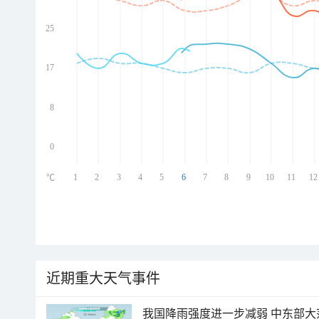
25
ed
ed
ed
17
ed
8
0
1
2
3
4
5
6
7
8
9
10
11
12
℃
近期重大天气事件
我国降雨强度进一步减弱 中东部大