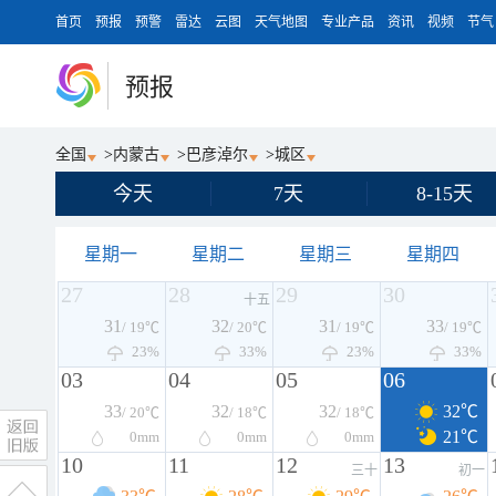
首页
预报
预警
雷达
云图
天气地图
专业产品
资讯
视频
节气
预报
全国
>
内蒙古
>
巴彦淖尔
>
城区
今天
7天
8-15天
星期一
星期二
星期三
星期四
27
28
29
30
十五
31
32
31
33
/ 19℃
/ 20℃
/ 19℃
/ 19℃
23%
33%
23%
33%
03
04
05
06
33
32
32
32℃
/ 20℃
/ 18℃
/ 18℃
21℃
0
mm
0
mm
0
mm
10
11
12
13
三十
初一