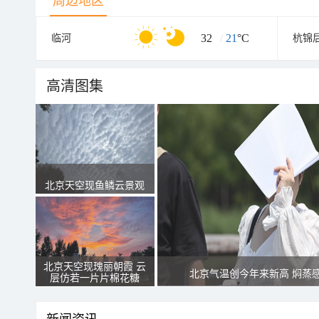
周边地区
32
/
21
°C
临河
杭锦
高清图集
北京天空现鱼鳞云景观
北京天空现瑰丽朝霞 云
北京气温创今年来新高 焖蒸
层仿若一片片棉花糖