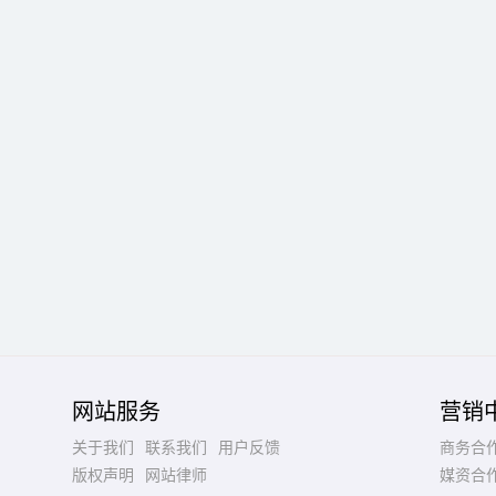
网站服务
营销
关于我们
联系我们
用户反馈
商务合
版权声明
网站律师
媒资合