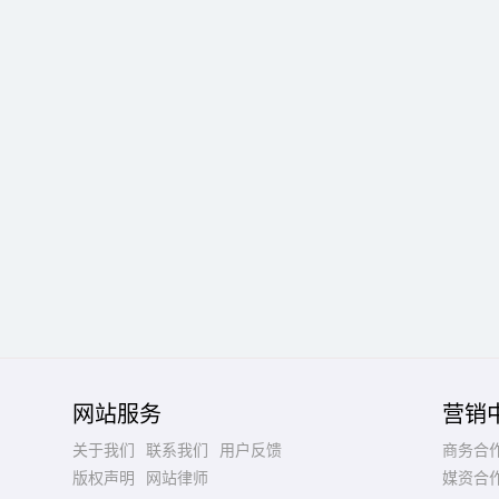
网站服务
营销
关于我们
联系我们
用户反馈
商务合
版权声明
网站律师
媒资合