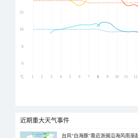
23
ed
ed
ed
16
ed
8
0
1
2
3
4
5
6
7
8
9
10
11
12
℃
近期重大天气事件
台风“白海豚”靠近浙闽沿海风雨渐