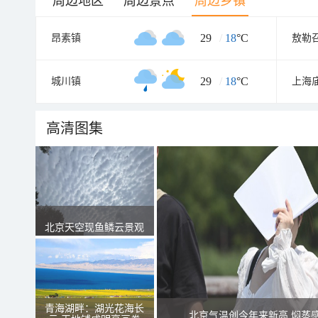
周边地区
周边景点
周边乡镇
29
/
18
°C
昂素镇
敖勒
29
/
18
°C
城川镇
上海
高清图集
北京天空现鱼鳞云景观
青海湖畔：湖光花海长
北京气温创今年来新高 焖蒸