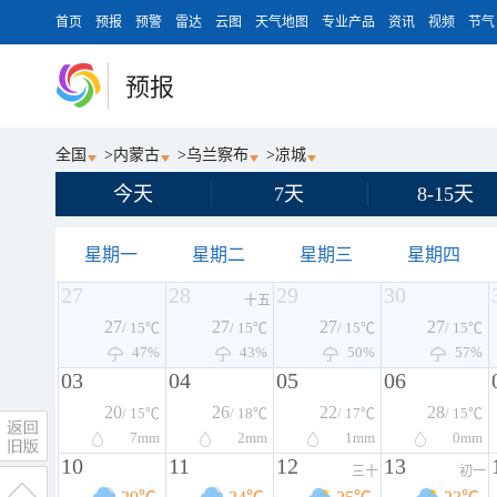
首页
预报
预警
雷达
云图
天气地图
专业产品
资讯
视频
节气
预报
全国
>
内蒙古
>
乌兰察布
>
凉城
今天
7天
8-15天
星期一
星期二
星期三
星期四
27
28
29
30
十五
27
27
27
27
/ 15℃
/ 15℃
/ 15℃
/ 15℃
47%
43%
50%
57%
03
04
05
06
20
26
22
28
/ 15℃
/ 18℃
/ 17℃
/ 15℃
7
mm
2
mm
1
mm
0
mm
10
11
12
13
三十
初一