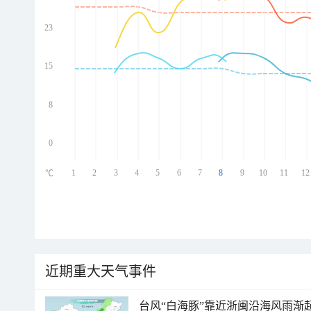
23
ed
ed
ed
15
ed
8
0
1
2
3
4
5
6
7
8
9
10
11
12
℃
近期重大天气事件
台风“白海豚”靠近浙闽沿海风雨渐