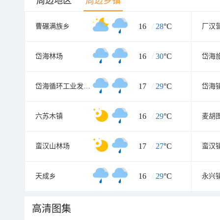
周边地区
周边乡镇
16
/
28
°C
曹碾满族乡
厂汉
16
/
30
°C
岱海林场
岱海
17
/
29
°C
岱海循环工业发展区
岱海
16
/
29
°C
六苏木镇
麦胡
17
/
27
°C
蛮汉山林场
蛮汉
16
/
29
°C
天成乡
永兴
高清图集