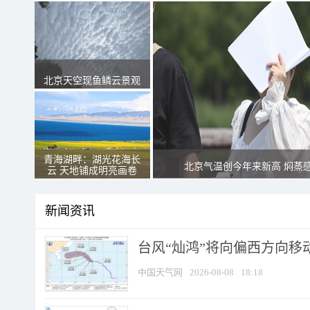
北京天空现鱼鳞云景观
青海湖畔：湖光花海长
北京气温创今年来新高 焖蒸
云 天地铺成明亮画卷
新闻资讯
台风“灿鸿”将向偏西方向移
中国天气网
2026-08-08
18:18