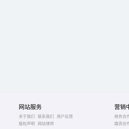
网站服务
营销
关于我们
联系我们
用户反馈
商务合
版权声明
网站律师
媒资合