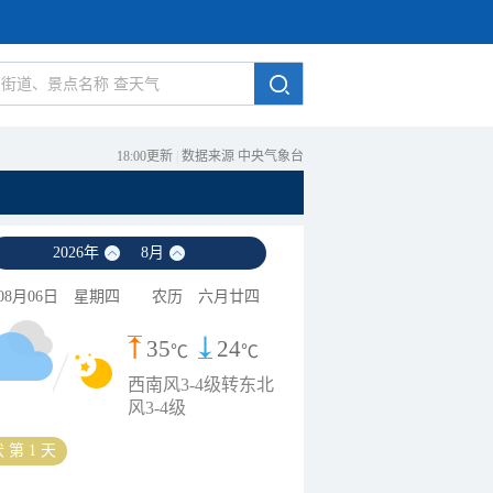
18:00更新
|
数据来源 中央气象台
2026
年
8
月
08月06日
星期四
农历
六月廿四
35
24
℃
℃
西南风3-4级转东北
风3-4级
 第 1 天