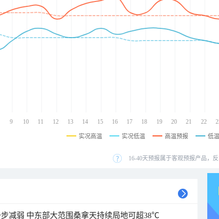
9
10
11
12
13
14
15
16
17
18
19
20
21
22
2
实况高温
实况低温
高温预报
低
16-40天预报属于客观预报产品，反
步减弱 中东部大范围桑拿天持续局地可超38℃