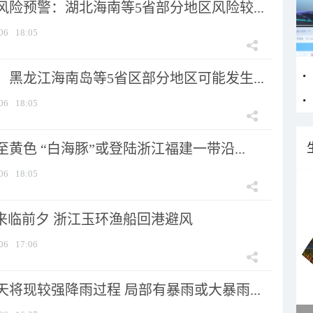
险预警：湖北海南等5省部分地区风险较...
06
18:05
黑龙江海南岛等5省区部分地区可能发生...
06
18:05
黄色 “白海豚”或登陆浙江福建一带沿...
06
18:05
”来临前夕 浙江玉环渔船回港避风
06
17:06
将现较强降雨过程 局部有暴雨或大暴雨...