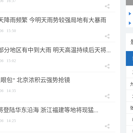
06
16:37
天降雨频繁 今明天雨势较强局地有大暴雨
06
15:50
分地区有中到大雨 明天高温持续后天将...
06
15:02
显眼包” 北京浓积云强势抢镜
06
14:35
将登陆华东沿海 浙江福建等地将现猛...
06
14:25