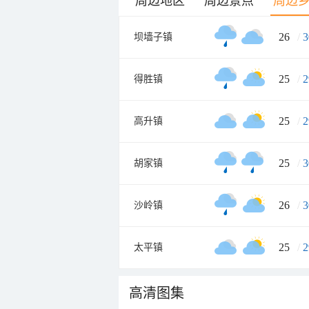
周边地区
周边景点
周边
26
/
3
坝墙子镇
25
/
2
得胜镇
25
/
2
高升镇
25
/
3
胡家镇
26
/
3
沙岭镇
25
/
2
太平镇
高清图集