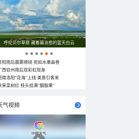
呼伦贝尔草原 藏着最治愈的蓝天白云
贵阳雨后晨雾缭绕 宛如水墨画卷
广西钦州雨后双彩虹现身
河南洛阳“花海”上线 美景引客来
秋来栾树红 枝头挂满“胭脂果”
天气视频