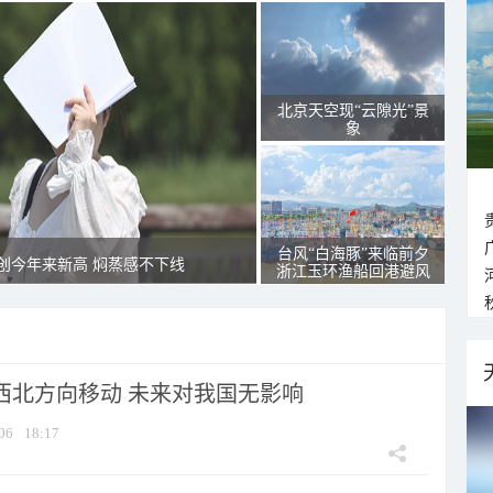
北京天空现“云隙光”景
象
台风“白海豚”来临前夕
创今年来新高 焖蒸感不下线
浙江玉环渔船回港避风
向西北方向移动 未来对我国无影响
06
18:17