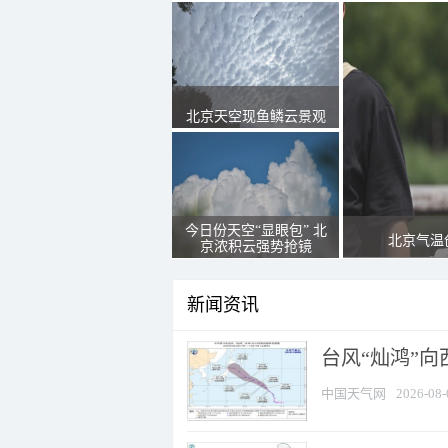
北京天空现鱼鳞云景观
今日份天空“显眼包” 北
北京气温
京浓积云强势抢镜
新闻资讯
台风“灿鸿”
中国天气网
2026-08-