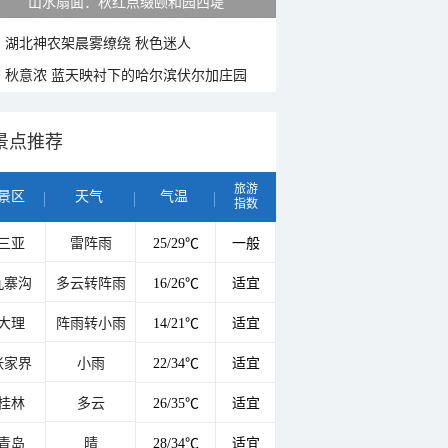
山水扇面：秋红点缀颐和园西堤
湖北神农架晨雾缭绕 秋色迷人
秋意浓 蓝天映衬下的哈尔滨伏尔加庄园
景点推荐
旅游
景区
天气
气温
指数
三亚
雷阵雨
25/29℃
一般
九寨沟
多云转阵雨
16/26℃
适宜
大理
阵雨转小雨
14/21℃
适宜
张家界
小雨
22/34℃
适宜
桂林
多云
26/35℃
适宜
青岛
晴
28/34℃
适宜