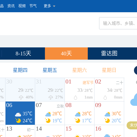
品
资讯
视频
节气
更多
8-15天
40天
雷达图
星期四
星期五
星期六
星期日
30
31
01
02
建军节
二十
29
29
33
34
2℃
/ 22℃
/ 22℃
/ 28℃
/ 28℃
0%
40%
27%
1
mm
0
mm
06
07
08
09
立秋
35℃
28℃
28℃
30℃
7℃
24℃
19℃
17℃
20℃
mm
末伏
13
14
15
16
三十
初一