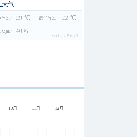
史天气
29
℃
22
℃
高气温：
最低气温：
40%
水概率：
* 以上均为历史均值
10月
11月
12月