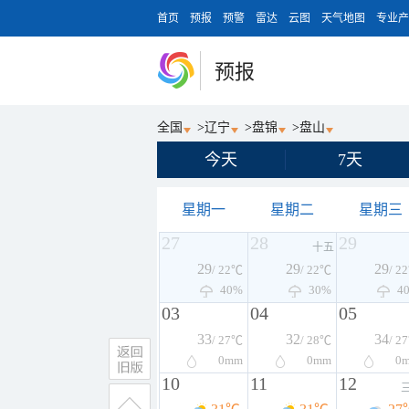
首页
预报
预警
雷达
云图
天气地图
专业产
预报
全国
>
辽宁
>
盘锦
>
盘山
今天
7天
星期一
星期二
星期三
27
28
29
十五
29
29
29
/ 22℃
/ 22℃
/ 2
40%
30%
4
03
04
05
33
32
34
/ 27℃
/ 28℃
/ 2
0
mm
0
mm
0
10
11
12