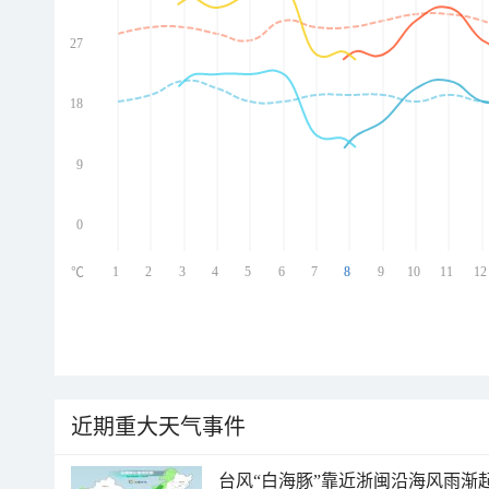
27
ed
ed
ed
18
ed
9
0
1
2
3
4
5
6
7
8
9
10
11
12
℃
近期重大天气事件
台风“白海豚”靠近浙闽沿海风雨渐