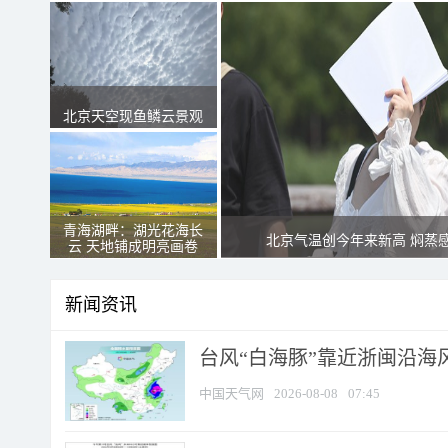
北京天空现鱼鳞云景观
青海湖畔：湖光花海长
北京气温创今年来新高 焖蒸
云 天地铺成明亮画卷
新闻资讯
台风“白海豚”靠近浙闽沿海风
中国天气网
2026-08-08
07:45