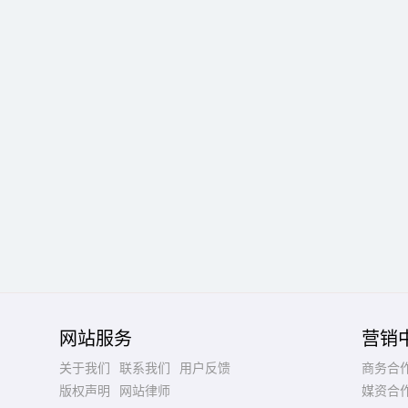
网站服务
营销
关于我们
联系我们
用户反馈
商务合
版权声明
网站律师
媒资合