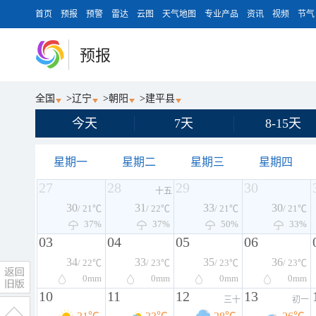
首页
预报
预警
雷达
云图
天气地图
专业产品
资讯
视频
节气
预报
全国
>
辽宁
>
朝阳
>
建平县
今天
7天
8-15天
星期一
星期二
星期三
星期四
27
28
29
30
十五
30
31
33
30
/ 21℃
/ 22℃
/ 21℃
/ 21℃
37%
37%
50%
33%
03
04
05
06
34
33
35
36
/ 22℃
/ 23℃
/ 23℃
/ 23℃
0
mm
0
mm
0
mm
0
mm
10
11
12
13
三十
初一