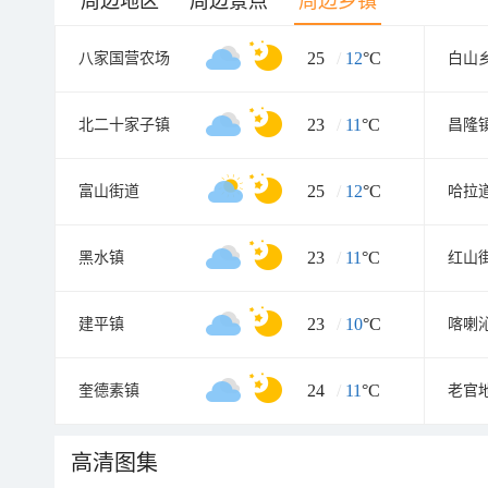
周边地区
周边景点
周边乡镇
25
/
12
°C
八家国营农场
白山
23
/
11
°C
北二十家子镇
昌隆
25
/
12
°C
富山街道
哈拉
23
/
11
°C
黑水镇
红山
23
/
10
°C
建平镇
喀喇
24
/
11
°C
奎德素镇
老官
高清图集